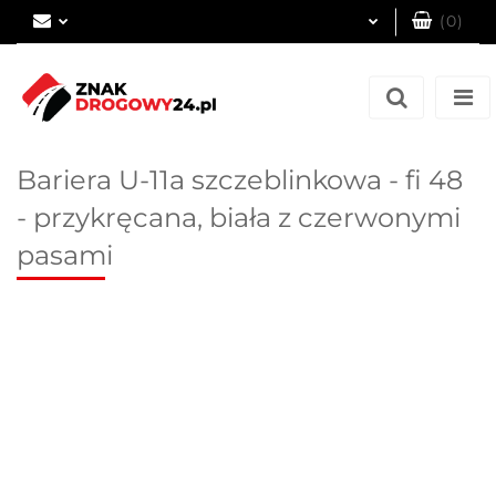
(
0
)
Zaloguj się
Zarejestruj się
Dodaj zgłoszenie
Bariera U-11a szczeblinkowa - fi 48
- przykręcana, biała z czerwonymi
pasami