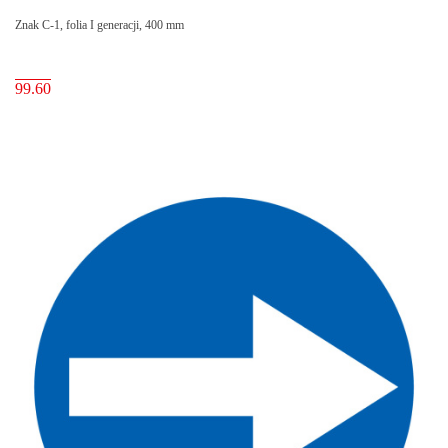
Znak C-1, folia I generacji, 400 mm
99.60