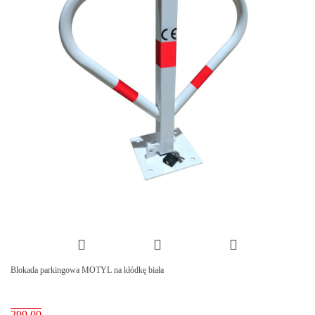
Blokada parkingowa MOTYL na kłódkę biała
299.00