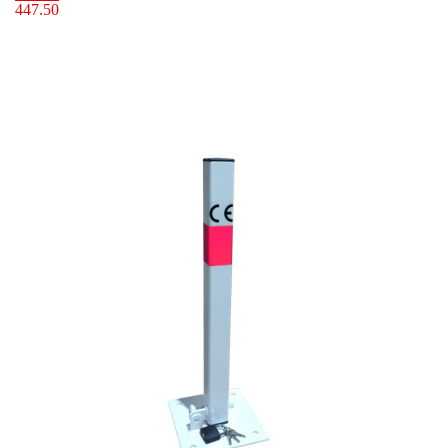
447.50