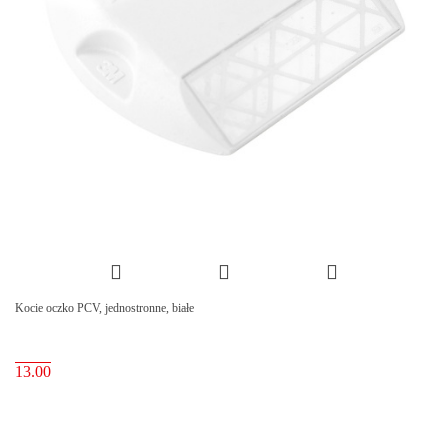
Kocie oczko PCV, jednostronne, białe
13.00