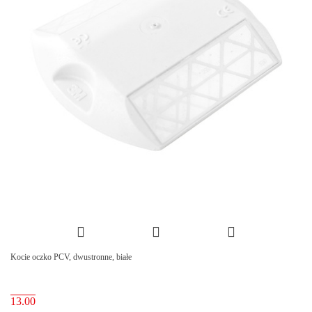
Kocie oczko PCV, dwustronne, białe
13.00