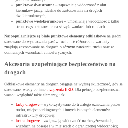
punktowe dwustronne
– zapewniają widoczność z obu
kierunków jazdy, idealne do zastosowania na drogach
dwukierunkowych;
punktowe wielokierunkowe
– umożliwiają widoczność z kilku
stron, często stosowane na skrzyżowaniach lub rondach.
Najpopularniejsze są białe punktowe elementy odblaskowe
na jezdni
stosowane do wyznaczania pasów ruchu. Te różnorodne warianty
znajdują zastosowanie na drogach o różnym natężeniu ruchu oraz w
odmiennych warunkach atmosferycznych.
Akcesoria uzupełniające bezpieczeństwo na
drogach
Odblaskowe elementy na drogach osiągają najwyższą skuteczność, gdy są
stosowane, wtedy co inne
urządzenia BRD
. Dla pełnego bezpieczeństwa
warto uwzględnić takie elementy, jak:
farby drogowe
– wykorzystywane do trwałego oznaczania pasów
ruchu, miejsc parkingowych i innych istotnych elementów
infrastruktury drogowej;
lustra drogowe
– zwiększają widoczność na skrzyżowaniach,
wjazdach na posesje i w miejscach o ograniczonej widoczności;