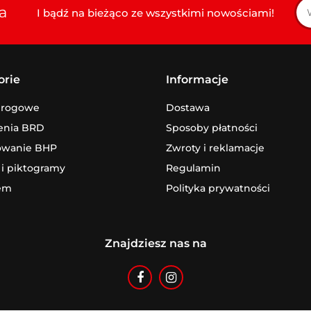
a
I bądź na bieżąco ze wszystkimi nowościami!
orie
Informacje
drogowe
Dostawa
enia BRD
Sposoby płatności
owanie BHP
Zwroty i reklamacje
 i piktogramy
Regulamin
em
Polityka prywatności
Znajdziesz nas na