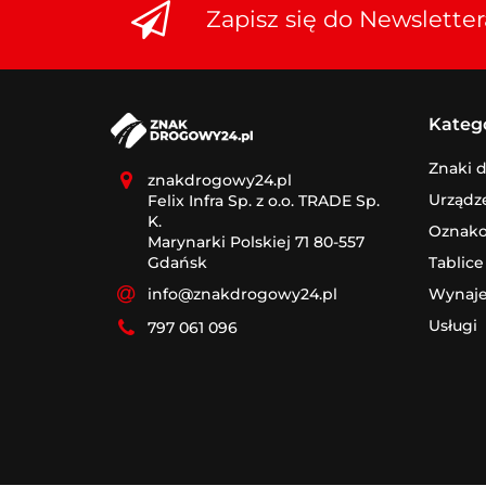
Zapisz się do Newsletter
Kateg
Znaki 
znakdrogowy24.pl
Urządz
Felix Infra Sp. z o.o. TRADE Sp.
K.
Oznak
Marynarki Polskiej 71 80-557
Tablice
Gdańsk
Wynaj
info@znakdrogowy24.pl
Usługi
797 061 096