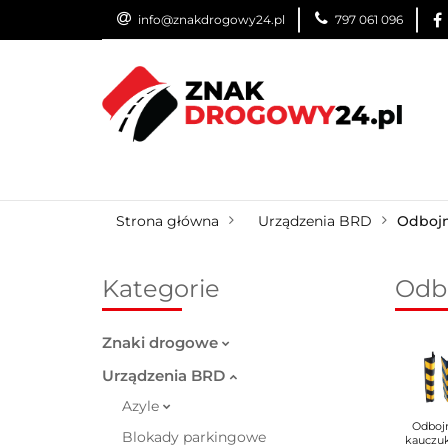
info@znakdrogowy24.pl
797 061 096
ZNAKI DROGOWE
WYNAJEM
USŁUG
ZNAKI DROGOWE
URZĄDZENIA BRD
O
Strona główna
Urządzenia BRD
Odbojn
Kategorie
Odb
Znaki drogowe
Urządzenia BRD
Azyle
Odboj
Blokady parkingowe
kauczu