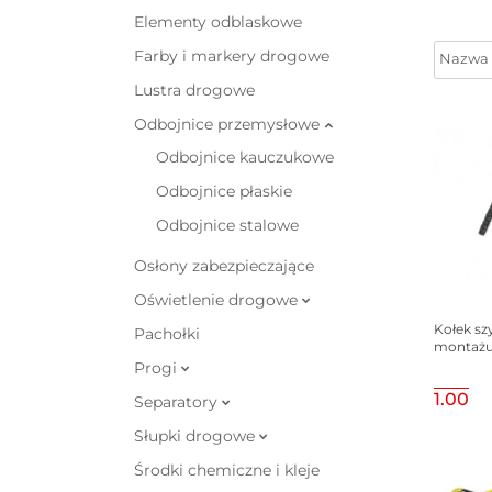
Elementy odblaskowe
Farby i markery drogowe
Lustra drogowe
Odbojnice przemysłowe
Odbojnice kauczukowe
Odbojnice płaskie
Odbojnice stalowe
Osłony zabezpieczające
Oświetlenie drogowe
Kołek sz
Pachołki
montażu
Progi
1.00
Separatory
Słupki drogowe
Środki chemiczne i kleje