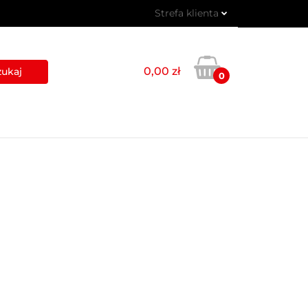
Strefa klienta
 PIKTOGRAMY
Zaloguj się
Zarejestruj się
0,00 zł
0
Dodaj zgłoszenie
USŁUGI
BLOG
KONTAKT