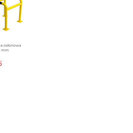
ca osłonowa
0 mm
0