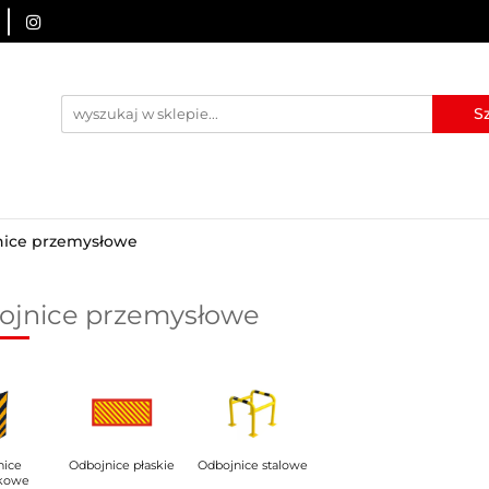
URZĄDZENIA BRD
OZNAKOWANIE BHP
TABLICE I
I
BLOG
KONTAKT
ZNAKOWANIE BHP
TABLICE I PIKTOGRAMY
WYNAJEM
ice przemysłowe
ojnice przemysłowe
nice
Odbojnice płaskie
Odbojnice stalowe
kowe