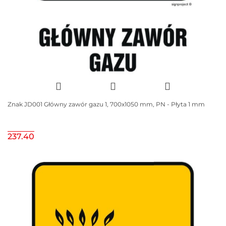
Znak JD001 Główny zawór gazu 1, 700x1050 mm, PN - Płyta 1 mm
237.40