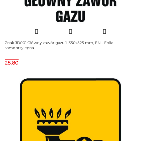
Znak JD001 Główny zawór gazu 1, 350x525 mm, FN - Folia
samoprzylepna
28.80