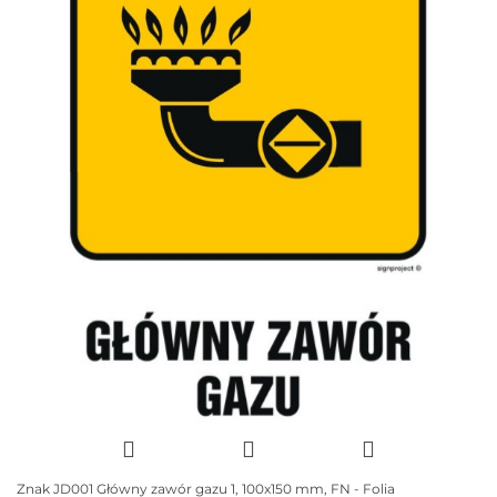
Znak JD001 Główny zawór gazu 1, 100x150 mm, FN - Folia