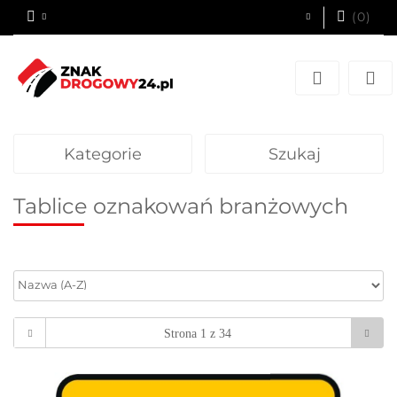
(
0
)
Zaloguj się
Zarejestruj się
Dodaj zgłoszenie
Kategorie
Szukaj
Tablice oznakowań branżowych