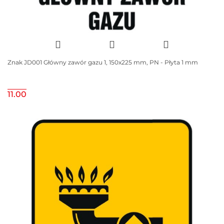
Znak JD001 Główny zawór gazu 1, 150x225 mm, PN - Płyta 1 mm
11.00