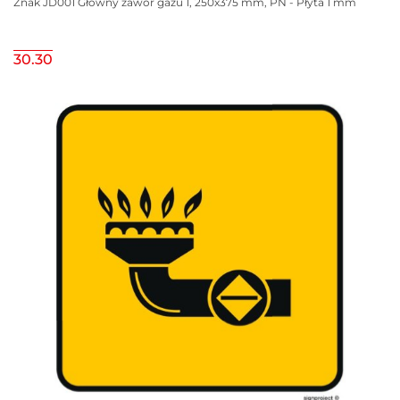
Znak JD001 Główny zawór gazu 1, 250x375 mm, PN - Płyta 1 mm
30.30