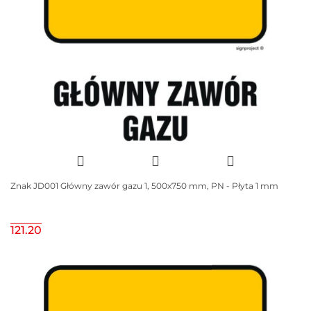
Znak JD001 Główny zawór gazu 1, 500x750 mm, PN - Płyta 1 mm
121.20