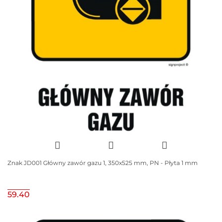
Znak JD001 Główny zawór gazu 1, 350x525 mm, PN - Płyta 1 mm
59.40