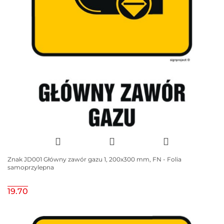
Znak JD001 Główny zawór gazu 1, 200x300 mm, FN - Folia
samoprzylepna
19.70