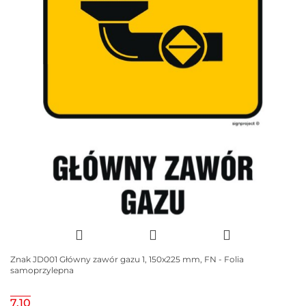
Znak JD001 Główny zawór gazu 1, 150x225 mm, FN - Folia
samoprzylepna
7.10