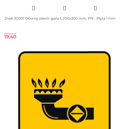
Znak JD001 Główny zawór gazu 1, 200x300 mm, PN - Płyta 1 mm
19.40