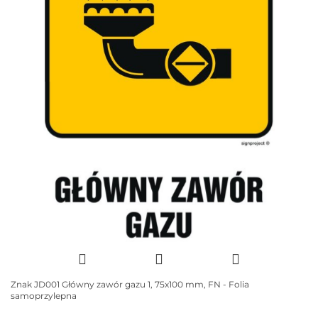
Znak JD001 Główny zawór gazu 1, 75x100 mm, FN - Folia
samoprzylepna