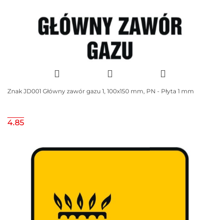
Znak JD001 Główny zawór gazu 1, 100x150 mm, PN - Płyta 1 mm
4.85