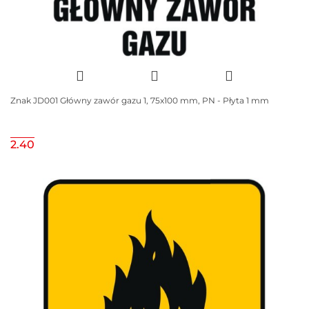
Znak JD001 Główny zawór gazu 1, 75x100 mm, PN - Płyta 1 mm
2.40