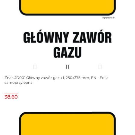
Znak JD001 Główny zawór gazu 1, 250x375 mm, FN - Folia
samoprzylepna
38.60