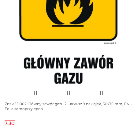
Znak JD002 Główny zawór gazu 2 - arkusz 9 naklejek, 50x75 mm, FN -
Folia samoprzylepna
7.30