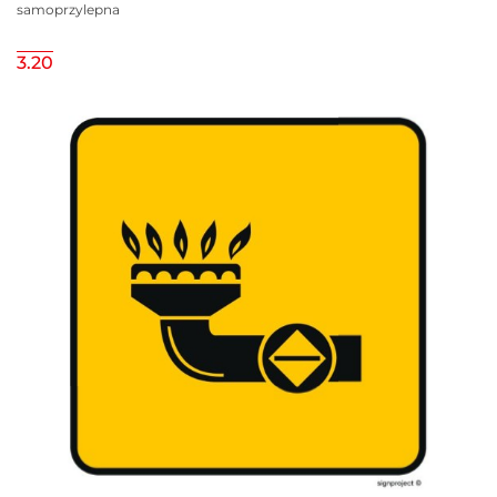
samoprzylepna
3.20