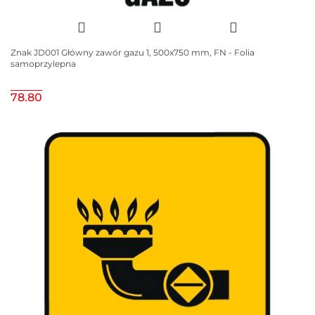
Znak JD001 Główny zawór gazu 1, 500x750 mm, FN - Folia
samoprzylepna
78.80