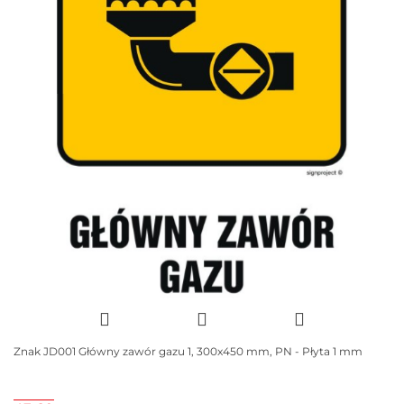
Znak JD001 Główny zawór gazu 1, 300x450 mm, PN - Płyta 1 mm