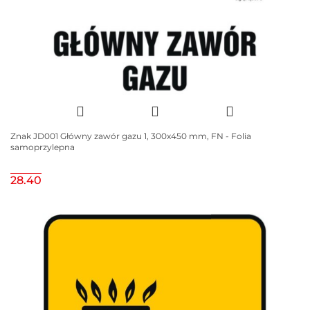
Znak JD001 Główny zawór gazu 1, 300x450 mm, FN - Folia
samoprzylepna
28.40