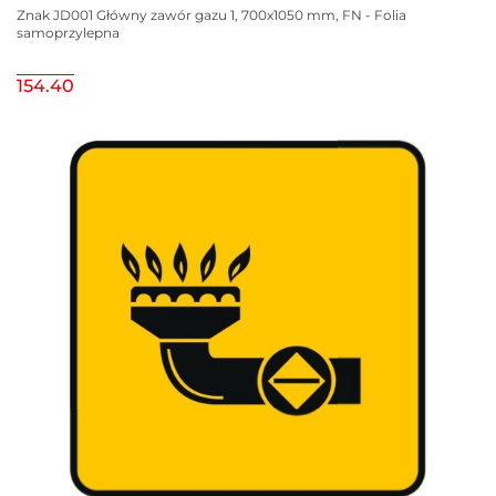
Znak JD001 Główny zawór gazu 1, 700x1050 mm, FN - Folia
samoprzylepna
154.40