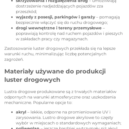
skrzyżowania i rozgałęzienia dróg
– umożliwiają
dostrzeżenie nadjeżdżających pojazdów zza
przeszkód;
wyjazdy z posesji, parkingów i garaży
– pomagają
bezpiecznie włączyć się do ruchu drogowego;
drogi wewnętrzne i tereny przemysłowe
–
poprawiają kontrolę nad ruchem pojazdów i pieszych
w zakładach pracy czy magazynach.
Zastosowanie luster drogowych przekłada się na lepsze
warunki ruchu, minimalizując liczbę potencjalnych
zagrożeń.
Materiały używane do produkcji
luster drogowych
Lustra drogowe produkowane są z trwałych materiałów
odpornych na warunki atmosferyczne oraz uszkodzenia
mechaniczne. Popularne opcje to:
akryl
– lekkie, odporne na promieniowanie UV i
zarysowania. Lustro drogowe akrylowe to częsty
wybór w miejscach o standardowych wymaganiach;
poliwęglan
– jeszcze bardziej wytrzymały niż akryl,