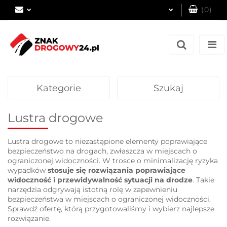
(
0
)
Zaloguj się
Zarejestruj się
Dodaj zgłoszenie
Kategorie
Szukaj
Lustra drogowe
Lustra drogowe to niezastąpione elementy poprawiające
bezpieczeństwo na drogach, zwłaszcza w miejscach o
ograniczonej widoczności. W trosce o minimalizację ryzyka
wypadków
stosuje się rozwiązania poprawiające
widoczność i przewidywalność sytuacji na drodze
. Takie
narzędzia odgrywają istotną rolę w zapewnieniu
bezpieczeństwa w miejscach o ograniczonej widoczności.
Sprawdź ofertę, którą przygotowaliśmy i wybierz najlepsze
rozwiązanie.