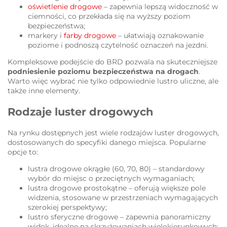
oświetlenie drogowe
– zapewnia lepszą widoczność w
ciemności, co przekłada się na wyższy poziom
bezpieczeństwa;
markery i
farby drogowe
– ułatwiają oznakowanie
poziome i podnoszą czytelność oznaczeń na jezdni.
Kompleksowe podejście do BRD pozwala na skuteczniejsze
podniesienie poziomu bezpieczeństwa na drogach
.
Warto więc wybrać nie tylko odpowiednie lustro uliczne, ale
także inne elementy.
Rodzaje luster drogowych
Na rynku dostępnych jest wiele rodzajów luster drogowych,
dostosowanych do specyfiki danego miejsca. Popularne
opcje to:
lustra drogowe okrągłe (60, 70, 80) – standardowy
wybór do miejsc o przeciętnych wymaganiach;
lustra drogowe prostokątne – oferują większe pole
widzenia, stosowane w przestrzeniach wymagających
szerokiej perspektywy;
lustro sferyczne drogowe – zapewnia panoramiczny
widok, idealne na skrzyżowaniach wielokierunkowych;