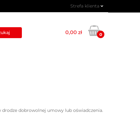
Strefa klienta
 PIKTOGRAMY
Zaloguj się
Zarejestruj się
0,00 zł
0
Dodaj zgłoszenie
USŁUGI
BLOG
KONTAKT
w drodze dobrowolnej umowy lub oświadczenia.