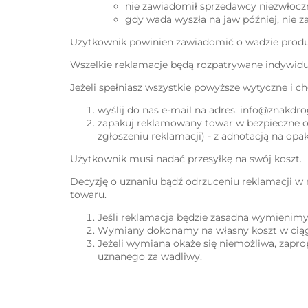
nie zawiadomił sprzedawcy niezwłoczn
gdy wada wyszła na jaw później, nie z
Użytkownik powinien zawiadomić o wadzie prod
Wszelkie reklamacje będą rozpatrywane indywidu
Jeżeli spełniasz wszystkie powyższe wytyczne i c
wyślij do nas e-mail na adres: info@znakdr
zapakuj reklamowany towar w bezpieczne o
zgłoszeniu reklamacji) - z adnotacją na o
Użytkownik musi nadać przesyłkę na swój koszt.
Decyzję o uznaniu bądź odrzuceniu reklamacji w 
towaru.
Jeśli reklamacja będzie zasadna wymienimy
Wymiany dokonamy na własny koszt w ciągu
Jeżeli wymiana okaże się niemożliwa, zap
uznanego za wadliwy.