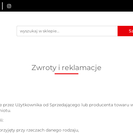
URZĄDZENIA BRD
OZNAKOWANIE BHP
TABLICE I
I
BLOG
KONTAKT
ZNAKOWANIE BHP
TABLICE I PIKTOGRAMY
WYNAJEM
Zwroty i reklamacje
 przez Użytkownika od Sprzedającego lub producenta towaru 
iotu.
i:
 przyjęty przy rzeczach danego rodzaju,