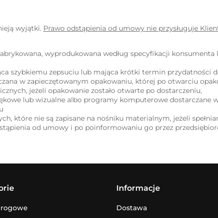
.
ieją wyjątki.
Prawo odstąpienia od umowy nie przysługuje Klien
efabrykowana, wyprodukowana według specyfikacji konsumenta l
ca szybkiemu zepsuciu lub mająca krótki termin przydatności d
rczana w zapieczętowanym opakowaniu, której po otwarciu opa
cznych, jeżeli opakowanie zostało otwarte po dostarczeniu,
ękowe lub wizualne albo programy komputerowe dostarczane w
u
ch, które nie są zapisane na nośniku materialnym, jeżeli spełni
ąpienia od umowy i po poinformowaniu go przez przedsiębiorc
orie
Informacje
drogowe
Dostawa