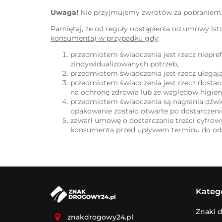
Uwaga!
Nie przyjmujemy zwrotów za pobraniem
Pamiętaj, że od reguły odstąpienia od umowy istn
konsumenta) w przypadku gdy
:
przedmiotem świadczenia jest rzecz niepr
zindywidualizowanych potrzeb,
przedmiotem świadczenia jest rzecz ulegają
przedmiotem świadczenia jest rzecz dosta
na ochronę zdrowia lub ze względów higieni
przedmiotem świadczenia są nagrania dźwi
opakowanie zostało otwarte po dostarczeni
zawarł umowę o dostarczanie treści cyfrowy
konsumenta przed upływem terminu do odst
Kateg
Znaki 
znakdrogowy24.pl