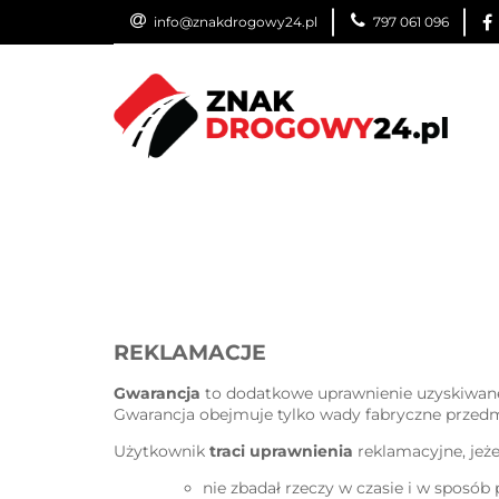
info@znakdrogowy24.pl
797 061 096
ZNAKI DROGOWE
WYNAJEM
USŁUG
ZNAKI DROGOWE
URZĄDZENIA BRD
O
REKLAMACJE
Gwarancja
to dodatkowe uprawnienie uzyskiwane
Gwarancja obejmuje tylko wady fabryczne przedm
Użytkownik
traci uprawnienia
reklamacyjne, jeżel
nie zbadał rzeczy w czasie i w sposób