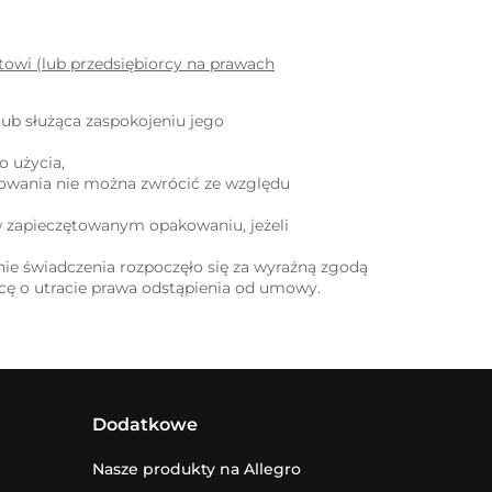
towi (lub przedsiębiorcy na prawach
ub służąca zaspokojeniu jego
o użycia,
kowania nie można zwrócić ze względu
 zapieczętowanym opakowaniu, jeżeli
anie świadczenia rozpoczęło się za wyraźną zgodą
ę o utracie prawa odstąpienia od umowy.
Dodatkowe
Nasze produkty na Allegro