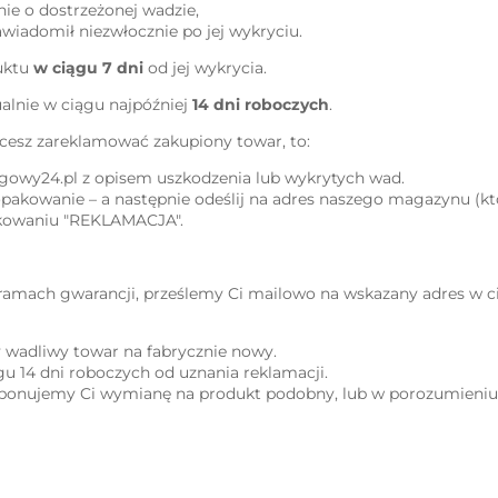
ie o dostrzeżonej wadzie,
awiadomił niezwłocznie po jej wykryciu.
uktu
w ciągu 7 dni
od jej wykrycia.
alnie w ciągu najpóźniej
14 dni roboczych
.
hcesz zareklamować zakupiony towar, to:
ogowy24.pl z opisem uszkodzenia lub wykrytych wad.
pakowanie – a następnie odeślij na adres naszego magazynu (k
pakowaniu "REKLAMACJA".
ramach gwarancji, prześlemy Ci mailowo na wskazany adres w ci
 wadliwy towar na fabrycznie nowy.
 14 dni roboczych od uznania reklamacji.
roponujemy Ci wymianę na produkt podobny, lub w porozumieni