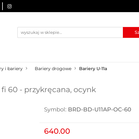
URZĄDZENIA BRD
OZNAKOWANIE BHP
TABLICE I
I
BLOG
KONTAKT
ZNAKOWANIE BHP
TABLICE I PIKTOGRAMY
WYNAJEM
y i bariery
Bariery drogowe
Bariery U-11a
 fi 60 - przykręcana, ocynk
Symbol:
BRD-BD-U11AP-OC-60
640.00