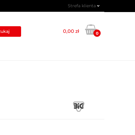
Strefa klienta
 PIKTOGRAMY
Zaloguj się
Zarejestruj się
0,00 zł
0
Dodaj zgłoszenie
USŁUGI
BLOG
KONTAKT