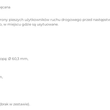
ręcana
hrony pieszych użytkowników ruchu drogowego przed następstw
, w miejscu gdzie są usytuowane.
topą: Ø 60,3 mm,
m,
brak w zestawie).