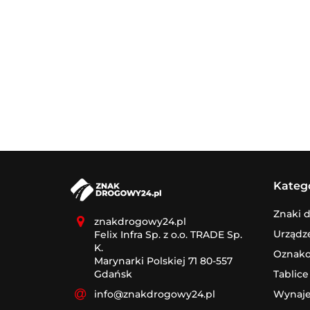
Kateg
Znaki 
znakdrogowy24.pl
Urządz
Felix Infra Sp. z o.o. TRADE Sp.
K.
Oznak
Marynarki Polskiej 71 80-557
Tablice
Gdańsk
Wynaj
info@znakdrogowy24.pl