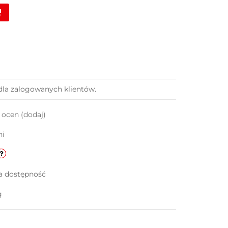
dla zalogowanych klientów.
k ocen
(dodaj)
ni
a dostępność
g