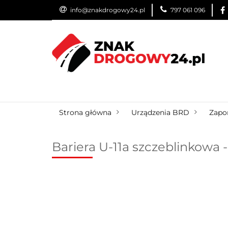
info@znakdrogowy24.pl
797 061 096
ZNAKI DROGOWE
WYNAJEM
USŁUG
ZNAKI DROGOWE
URZĄDZENIA BRD
O
Strona główna
Urządzenia BRD
Zapor
Bariera U-11a szczeblinkowa -