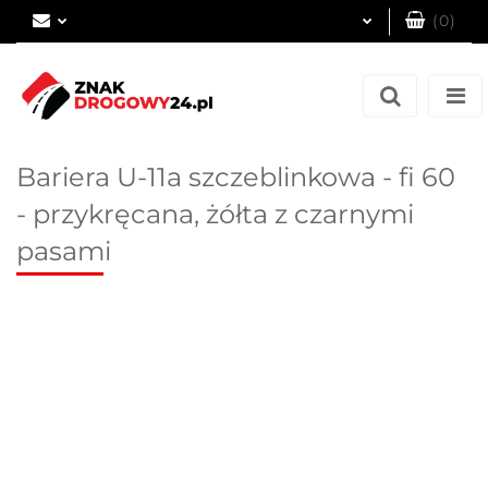
(
0
)
Zaloguj się
Zarejestruj się
Dodaj zgłoszenie
Bariera U-11a szczeblinkowa - fi 60
- przykręcana, żółta z czarnymi
pasami