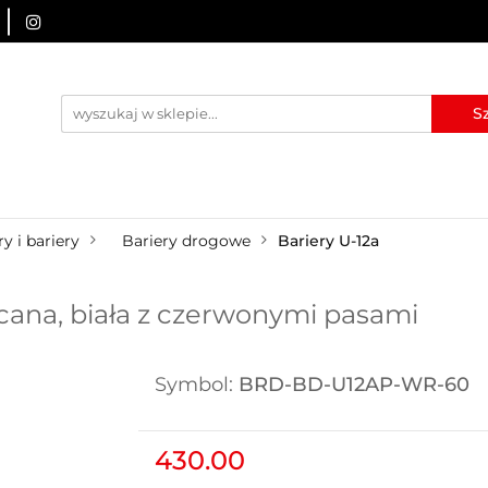
URZĄDZENIA BRD
OZNAKOWANIE BHP
TABLICE I
I
BLOG
KONTAKT
ZNAKOWANIE BHP
TABLICE I PIKTOGRAMY
WYNAJEM
y i bariery
Bariery drogowe
Bariery U-12a
ręcana, biała z czerwonymi pasami
Symbol:
BRD-BD-U12AP-WR-60
430.00