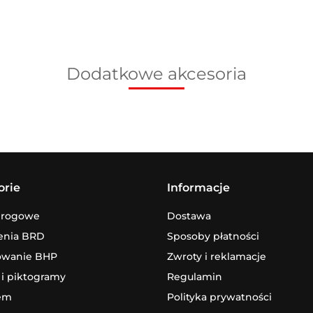
Dodatkowe akcesoria
orie
Informacje
drogowe
Dostawa
enia BRD
Sposoby płatności
owanie BHP
Zwroty i reklamacje
 i piktogramy
Regulamin
em
Polityka prywatności