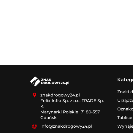
Kateg
Znaki 
znakdrogowy24.pl
Urządz
Felix Infra Sp. z o.o. TRADE Sp.
K.
Oznak
Marynarki Polskiej 71 80-557
Tablice
Gdańsk
Wynaj
info@znakdrogowy24.pl