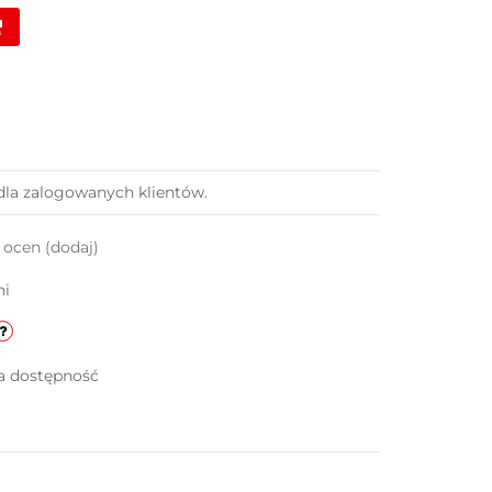
dla zalogowanych klientów.
k ocen
(dodaj)
ni
a dostępność
g