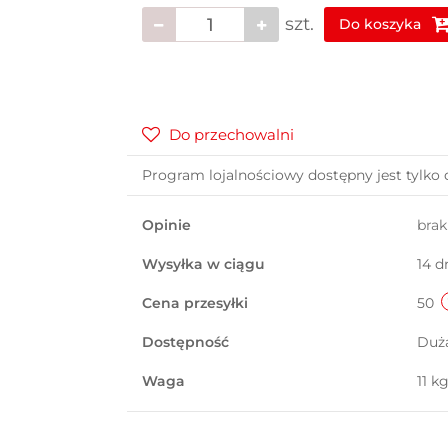
szt.
Do koszyka
Do przechowalni
Program lojalnościowy dostępny jest tylko 
Opinie
bra
Wysyłka w ciągu
14 d
Cena przesyłki
50
Dostępność
Duż
Waga
11 k