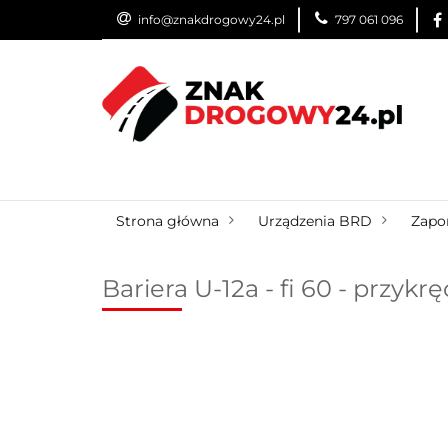
info@znakdrogowy24.pl
797 061 096
ZNAKI DROGOWE
WYNAJEM
USŁUG
ZNAKI DROGOWE
URZĄDZENIA BRD
O
Strona główna
Urządzenia BRD
Zapor
Bariera U-12a - fi 60 - przyk