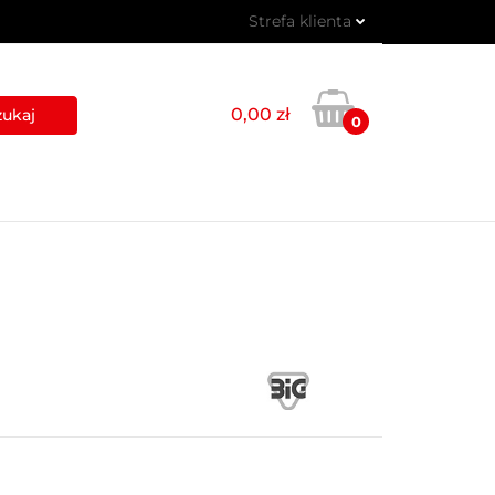
Strefa klienta
 PIKTOGRAMY
Zaloguj się
Zarejestruj się
0,00 zł
0
Dodaj zgłoszenie
USŁUGI
BLOG
KONTAKT