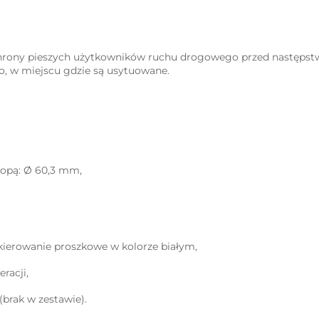
hrony pieszych użytkowników ruchu drogowego przed następstw
, w miejscu gdzie są usytuowane.
topą: Ø 60,3 mm,
akierowanie proszkowe w kolorze białym,
racji,
brak w zestawie).