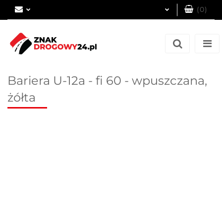
(
0
)
Zaloguj się
Zarejestruj się
Dodaj zgłoszenie
Bariera U-12a - fi 60 - wpuszczana,
żółta