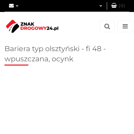
(
0
)
Zaloguj się
Zarejestruj się
Dodaj zgłoszenie
Bariera typ olsztyński - fi 48 -
wpuszczana, ocynk