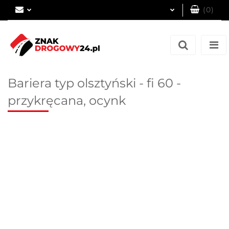
(
0
)
Zaloguj się
Zarejestruj się
Dodaj zgłoszenie
Bariera typ olsztyński - fi 60 -
przykręcana, ocynk