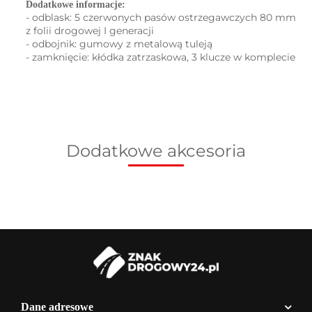
Dodatkowe informacje:
- odblask: 5 czerwonych pasów ostrzegawczych 80 mm
z folii drogowej I generacji
- odbojnik: gumowy z metalową tuleją
- zamknięcie: kłódka zatrzaskowa, 3 klucze w komplecie
Dodatkowe akcesoria
Dane adresowe