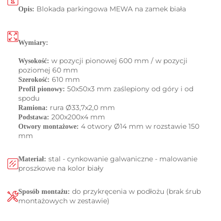
Blokada parkingowa MEWA na zamek biała
Opis:
Wymiary:
w pozycji pionowej 600 mm / w pozycji
Wysokość:
poziomej 60 mm
610 mm
Szerokość:
50x50x3 mm zaślepiony od góry i od
Profil pionowy:
spodu
rura Ø33,7x2,0 mm
Ramiona:
200x200x4 mm
Podstawa:
4 otwory Ø14 mm w rozstawie 150
Otwory montażowe:
mm
stal -
cynkowanie galwaniczne -
malowanie
Materiał:
proszkowe na kolor biały
do przykręcenia w podłożu (brak śrub
Sposób montażu:
montażowych w zestawie)