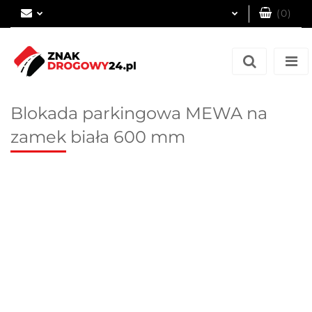
(
0
)
Zaloguj się
Zarejestruj się
Dodaj zgłoszenie
Blokada parkingowa MEWA na
zamek biała 600 mm