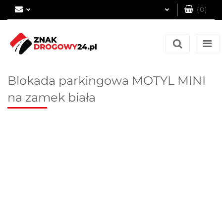
(
0
)
Zaloguj się
Zarejestruj się
Dodaj zgłoszenie
Blokada parkingowa MOTYL MINI
na zamek biała