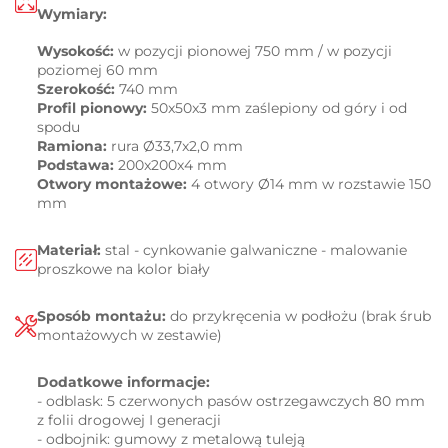
Wymiary:
Wysokość:
w pozycji pionowej 750 mm / w pozycji
poziomej 60 mm
Szerokość:
740 mm
Profil pionowy:
50x50x3 mm zaślepiony od góry i od
spodu
Ramiona:
rura Ø33,7x2,0 mm
Podstawa:
200x200x4 mm
Otwory montażowe:
4 otwory Ø14 mm w rozstawie 150
mm
Materiał:
stal -
cynkowanie galwaniczne -
malowanie
proszkowe na kolor biały
Sposób montażu:
do przykręcenia w podłożu (brak śrub
montażowych w zestawie)
Dodatkowe informacje:
- odblask: 5 czerwonych pasów ostrzegawczych 80 mm
z folii drogowej I generacji
- odbojnik: gumowy z metalową tuleją