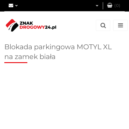
(
0
)
Zaloguj się
Zarejestruj się
Dodaj zgłoszenie
Blokada parkingowa MOTYL XL
na zamek biała