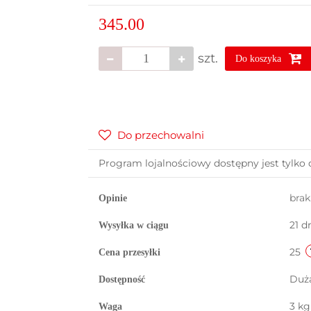
345.00
szt.
Do koszyka
Do przechowalni
Program lojalnościowy dostępny jest tylko 
bra
Opinie
21 d
Wysyłka w ciągu
25
Cena przesyłki
Duż
Dostępność
3 kg
Waga