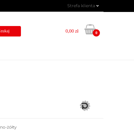
Strefa klienta
OGRAMY
WYNAJEM
Zaloguj się
Zarejestruj się
0,00 zł
0
Dodaj zgłoszenie
UGI
BLOG
KONTAKT
no-żółty