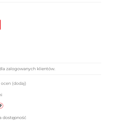
dla zalogowanych klientów.
k ocen
(dodaj)
ni
a dostępność