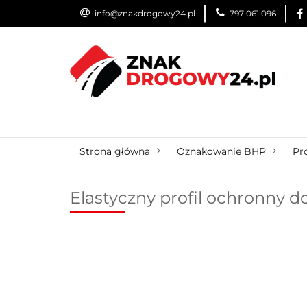
info@znakdrogowy24.pl
797 061 096
ZNAKI DROGOWE
USŁUGI
BLOG
ZNAKI DROGOWE
URZĄDZENIA BRD
OZN
Strona główna
Oznakowanie BHP
Pro
Elastyczny profil ochronny 