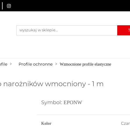
URZĄDZENIA BRD
OZNAKOWANIE BHP
TABLICE I PIKT
KONTAKT
AKOWANIE BHP
TABLICE I PIKTOGRAMY
WYNAJEM
USŁ
file
Profile ochronne
Wzmocnione profile elastyczne
do narożników wmocniony - 1 m
Symbol:
EPONW
Czar
Kolor