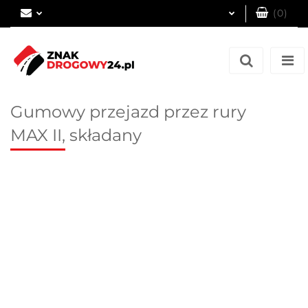
(
0
)
Zaloguj się
Zarejestruj się
Dodaj zgłoszenie
Gumowy przejazd przez rury
MAX II, składany