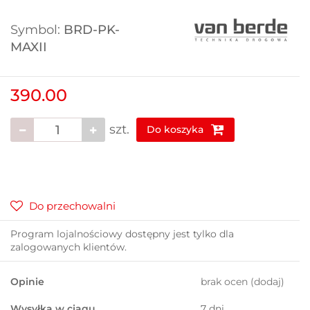
Symbol:
BRD-PK-
MAXII
390.00
szt.
Do koszyka
Do przechowalni
Program lojalnościowy dostępny jest tylko dla
zalogowanych klientów.
Opinie
brak ocen
(dodaj)
Wysyłka w ciągu
7 dni