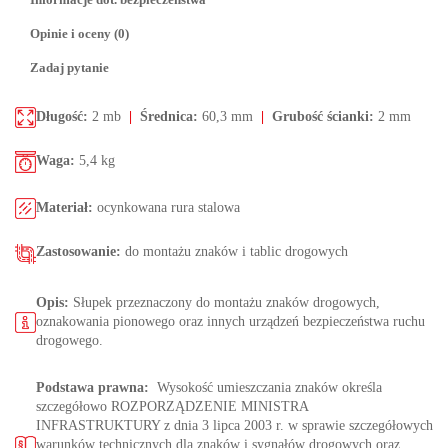
Opinie i oceny (0)
Zadaj pytanie
Długość:
2 mb
|
Średnica:
60,3 mm
|
Grubość ścianki:
2 mm
Waga:
5,4 kg
Materiał:
ocynkowana rura stalowa
Zastosowanie:
do montażu znaków i tablic drogowych
Opis:
Słupek przeznaczony do montażu znaków drogowych,
oznakowania pionowego oraz innych urządzeń bezpieczeństwa ruchu
drogowego.
Podstawa prawna:
Wysokość umieszczania znaków określa
szczegółowo ROZPORZĄDZENIE MINISTRA
INFRASTRUKTURY z dnia 3 lipca 2003 r. w sprawie szczegółowych
warunków technicznych dla znaków i sygnałów drogowych oraz