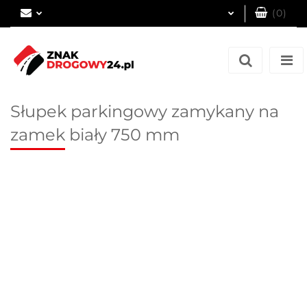
(
0
)
Zaloguj się
Zarejestruj się
Dodaj zgłoszenie
Słupek parkingowy zamykany na
zamek biały 750 mm