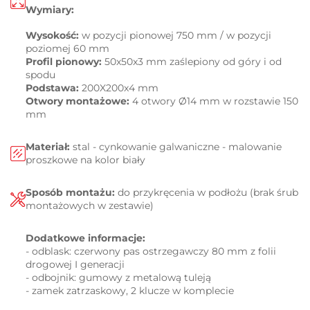
Wymiary:
Wysokość:
w pozycji pionowej 750 mm / w pozycji
poziomej 60 mm
Profil pionowy:
50x50x3
mm zaślepiony od góry i od
spodu
Podstawa:
200X200x4 mm
Otwory montażowe:
4 otwory Ø14 mm w rozstawie 150
mm
Materiał:
stal -
cynkowanie galwaniczne -
malowanie
proszkowe na kolor biały
Sposób montażu:
do przykręcenia w podłożu (brak śrub
montażowych w zestawie)
Dodatkowe informacje:
- odblask: czerwony pas ostrzegawczy 80 mm z folii
drogowej I generacji
- odbojnik: gumowy z metalową tuleją
-
zamek zatrzaskowy, 2 klucze w komplecie