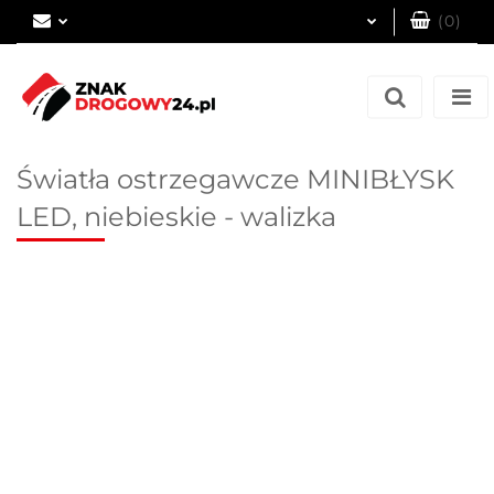
(
0
)
Zaloguj się
Zarejestruj się
Dodaj zgłoszenie
Światła ostrzegawcze MINIBŁYSK
LED, niebieskie - walizka