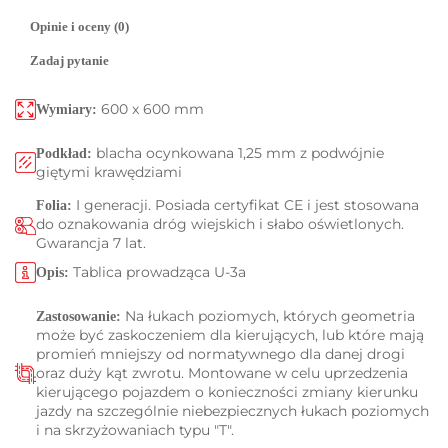
Opinie i oceny (0)
Zadaj pytanie
600 x 600 mm
Wymiary:
blacha ocynkowana 1,25 mm z podwójnie
Podkład:
giętymi krawędziami
I generacji. Posiada certyfikat CE i jest stosowana
Folia:
do oznakowania dróg wiejskich i słabo oświetlonych.
Gwarancja 7 lat.
Tablica prowadząca U-3a
Opis:
Na łukach poziomych, których geometria
Zastosowanie:
może być zaskoczeniem dla kierujących, lub które mają
promień mniejszy od normatywnego dla danej drogi
oraz duży kąt zwrotu. Montowane w celu uprzedzenia
kierującego pojazdem o konieczności zmiany kierunku
jazdy na szczególnie niebezpiecznych łukach poziomych
i na skrzyżowaniach typu "T".