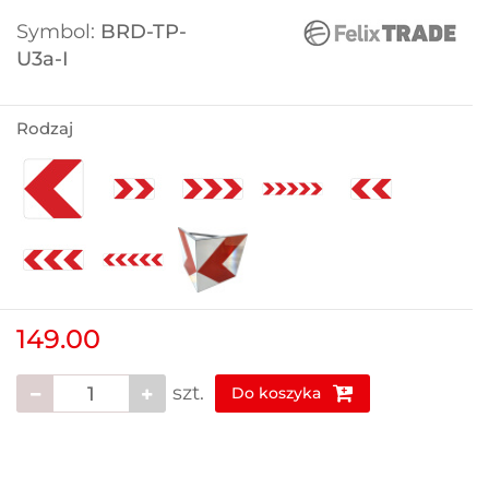
Symbol:
BRD-TP-
U3a-I
Rodzaj
149.00
szt.
Do koszyka