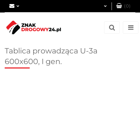
(
0
)
Zaloguj się
Zarejestruj się
Dodaj zgłoszenie
Tablica prowadząca U-3a
600x600, I gen.