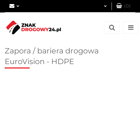
(
0
)
Zaloguj się
Zarejestruj się
Dodaj zgłoszenie
Zapora / bariera drogowa
EuroVision - HDPE