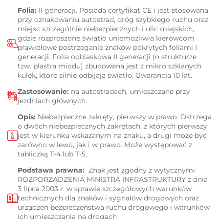
Folia:
II generacji. Posiada certyfikat CE i jest stosowana
przy oznakowaniu autostrad, dróg szybkiego ruchu oraz
miejsc szczególnie niebezpiecznych i ulic miejskich,
gdzie rozproszone światło uniemożliwia kierowcom
prawidłowe postrzeganie znaków pokrytych foliami I
generacji. Folia odblaskowa II generacji (o strukturze
tzw. plastra miodu) zbudowana jest z mikro szklanych
kulek, które silnie odbijają światło. Gwarancja 10 lat.
Zastosowanie:
na autostradach, umieszczane przy
jezdniach głównych.
Opis:
Niebezpieczne zakręty, pierwszy w prawo. Ostrzega
o dwóch niebezpiecznych zakrętach, z których pierwszy
jest w kierunku wskazanym na znaku, a drugi może być
zarówno w lewo, jak i w prawo. Może występować z
tabliczką T-4 lub T-5.
Podstawa prawna:
Znak jest zgodny z wytycznymi
ROZPORZĄDZENIA MINISTRA INFRASTRUKTURY z dnia
3 lipca 2003 r. w sprawie szczegółowych warunków
technicznych dla znaków i sygnałów drogowych oraz
urządzeń bezpieczeństwa ruchu drogowego i warunków
ich umieszczania na drogach