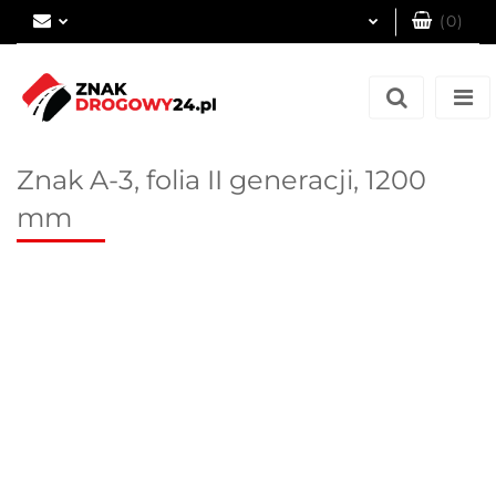
(
0
)
Zaloguj się
Zarejestruj się
Dodaj zgłoszenie
Znak A-3, folia II generacji, 1200
mm