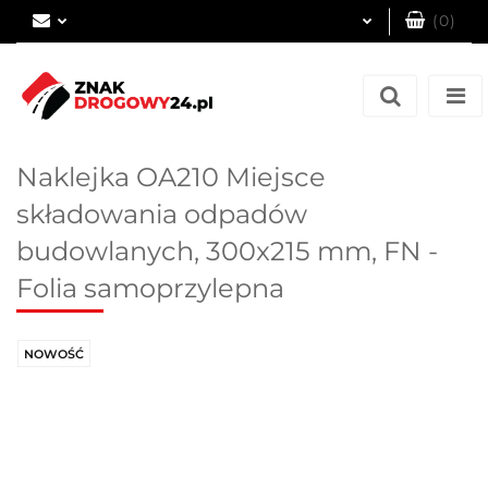
(
0
)
Zaloguj się
Zarejestruj się
Dodaj zgłoszenie
Naklejka OA210 Miejsce
składowania odpadów
budowlanych, 300x215 mm, FN -
Folia samoprzylepna
NOWOŚĆ