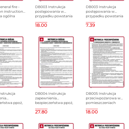
neral fire -
DB003 Instrukcja
DB003 Instrukcja
n instructions.
postępowania w
postępowania w
ja ogólna
przypadku powstania
przypadku powstania
pożarowa
pożaru, 245x350 mm,
pożaru, 245x350 mm,
18.00
7.39
ngielska),
FN - Folia
HN - Płyta TD-flex
 mm, PN -
samoprzylepna
0,4mm
strukcja
DB004 Instrukcja
DB005 Instrukcja
enia
zapewnienia
przeciwpożarowa w
eństwa ppoż,
bezpieczeństwa ppoż,
pomieszczeniach
 mm, HN -
245x350 mm, PN -
biurowych i
27.80
18.00
-flex 0,4mm
Płyta 1 mm
pomocniczych,
245x350 mm, FN - Folia
samoprzylepna