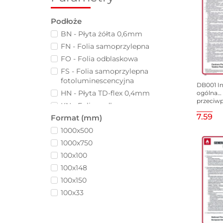
Podłoże
BN - Płyta żółta 0,6mm
FN - Folia samoprzylepna
FO - Folia odblaskowa
FS - Folia samoprzylepna
fotoluminescencyjna
DB001 In
HN - Płyta TD-flex 0,4mm
ogólna
przeciw
KN - Folia podłogowa
245x350 
7.59
samoprz
Format (mm)
KS - Folia podłogowa
fotoluminescencyjna
1000x500
ON - Blacha ocynk
1000x750
OO - Blacha ocynk odblaskowa
100x100
PN - Płyta 1 mm
100x148
PO - Płyta 1 mm osblaskowa
100x150
PS - Płyta 1 mm
100x33
fotoluminescencyjna
100x50
TS - Płyta TD fotoluminescencyjna
100x67