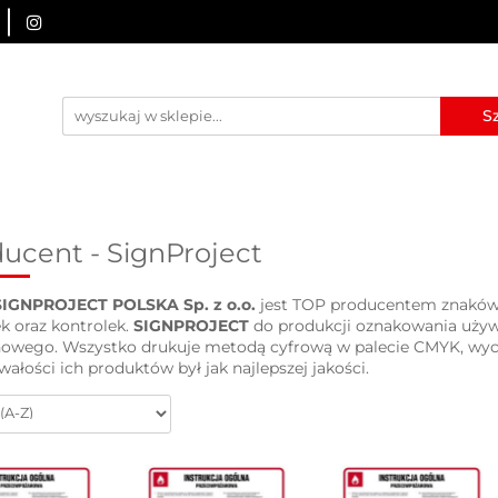
URZĄDZENIA BRD
OZNAKOWANIE BHP
TABLICE I
I
BLOG
KONTAKT
ZNAKOWANIE BHP
TABLICE I PIKTOGRAMY
WYNAJEM
ucent - SignProject
SIGNPROJECT POLSKA Sp. z o.o.
jest TOP producentem znaków bh
ek oraz kontrolek.
SIGNPROJECT
do produkcji oznakowania używ
wego. Wszystko drukuje metodą cyfrową w palecie CMYK, wycin
rwałości ich produktów był jak najlepszej jakości.