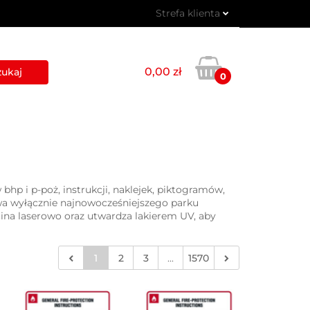
Strefa klienta
 PIKTOGRAMY
Zaloguj się
Zarejestruj się
0,00 zł
0
Dodaj zgłoszenie
USŁUGI
BLOG
KONTAKT
p i p-poż, instrukcji, naklejek, piktogramów,
a wyłącznie najnowocześniejszego parku
a laserowo oraz utwardza lakierem UV, aby
1
2
3
...
1570