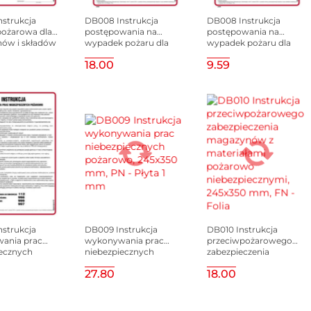
strukcja
DB008 Instrukcja
DB008 Instrukcja
pożarowa dla
postępowania na
postępowania na
ów i składów
wypadek pożaru dla
wypadek pożaru dla
zów
budynków
budynków
18.00
9.59
nych, 245x350
mieszkalnych, 245x350
mieszkalnych, 245x350
- Płyta 1 mm
mm, FN - Folia
mm, HN - Płyta TD-flex
samoprzylepna
0,4mm
strukcja
DB009 Instrukcja
DB010 Instrukcja
ania prac
wykonywania prac
przeciwpożarowego
ecznych
niebezpiecznych
zabezpieczenia
o, 245x350
pożarowo, 245x350
magazynów z
27.80
18.00
 Płyta TD-flex
mm, PN - Płyta 1 mm
materiałami pożarowo
niebezpiecznymi,
245x350 mm, FN - Folia