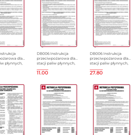
strukcja
DB006 Instrukcja
DB006 Instrukcja
pożarowa dla
przeciwpożarowa dla
przeciwpożarowa dla
liw płynnych,
stacji paliw płynnych,
stacji paliw płynnych,
mm, FN - Folia
245x350 mm, HN -
245x350 mm, PN -
11.00
27.80
ylepna
Płyta TD-flex 0,4mm
Płyta 1 mm