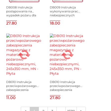
DB008 Instrukcja
DB009 Instrukcja
postępowania na
wykonywania prac
wypadek pożaru dla
niebezpiecznych
budynków
pożarowo, 245x350
27.80
18.00
mieszkalnych, 245x350
mm, FN - Folia
mm, PN - Płyta 1 mm
samoprzylepna
DB010 Instrukcja
DB010 Instrukcja
przeciwpożarowego
przeciwpożarowego
zabezpieczenia
zabezpieczenia
magazynów z
magazynów z
11.00
27.80
materiałami pożarowo
materiałami pożarowo
niebezpiecznymi,
niebezpiecznymi,
245x350 mm, HN -
245x350 mm, PN -
Płyta
Płyta