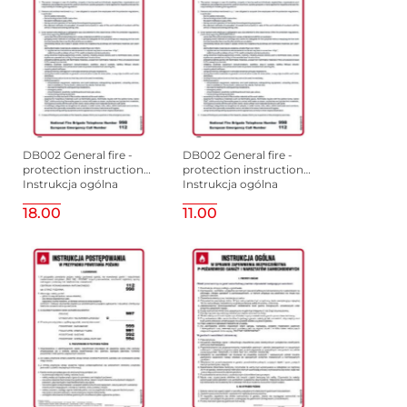
DB002 General fire -
DB002 General fire -
protection instructions.
protection instructions.
Instrukcja ogólna
Instrukcja ogólna
przeciwpożarowa
przeciwpożarowa
18.00
11.00
(wersja angielska),
(wersja angielska),
245x350 mm, FN - Folia
245x350 mm, HN -
Płyta