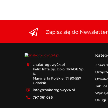
30x50
338x60
350x250
350x350
350x400
Zapisz się do Newsletter
350x467
350x518
350x525
35x35
Kateg
360x140
znakdrogowy24.pl
400x100
Znaki 
Felix Infra Sp. z o.o. TRADE Sp.
400x200
Urządz
K.
400x266
Marynarki Polskiej 71 80-557
Oznak
Gdańsk
400x267
Tablice
400x300
info@znakdrogowy24.pl
Wynaj
400x350
797 061 096
Usługi
400x400
400x500