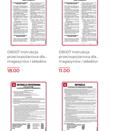
DB007 Instrukcja
DB007 Instrukcja
przeciwpożarowa dla
przeciwpożarowa dla
magazynów i składów
magazynów i składów
butli gazów
butli gazów
18.00
11.00
technicznych, 245x350
technicznych, 245x350
mm, FN - Folia
mm, HN - Płyta TD-flex
samoprzylepna
0,4mm