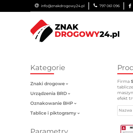
info@znakdrogowy24.pl
797 061 096
ZNAKI DROGOWE
WYNAJEM
USŁUG
ZNAKI DROGOWE
URZĄDZENIA BRD
O
Kategorie
Prod
Firma
Znaki drogowe
tablicz
maszyno
Urządzenia BRD
efekt t
Oznakowanie BHP
Tablice i piktogramy
Parametry