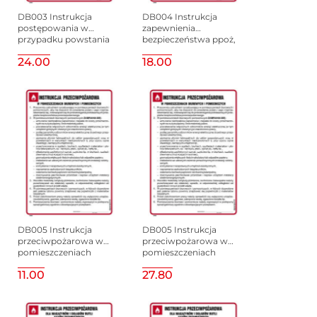
DB003 Instrukcja
DB004 Instrukcja
postępowania w
zapewnienia
przypadku powstania
bezpieczeństwa ppoż,
pożaru, 245x350 mm,
245x350 mm, FN - Folia
24.00
18.00
PN - Płyta 1 mm
samoprzylepna
DB005 Instrukcja
DB005 Instrukcja
przeciwpożarowa w
przeciwpożarowa w
pomieszczeniach
pomieszczeniach
biurowych i
biurowych i
11.00
27.80
pomocniczych,
pomocniczych,
245x350 mm, HN -
245x350 mm, PN -
Płyta TD-flex 0,4mm
Płyta 1 mm