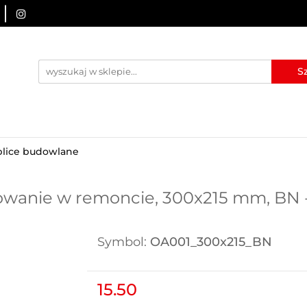
URZĄDZENIA BRD
OZNAKOWANIE BHP
TABLICE I
I
BLOG
KONTAKT
ZNAKOWANIE BHP
TABLICE I PIKTOGRAMY
WYNAJEM
blice budowlane
owanie w remoncie, 300x215 mm, BN -
Symbol:
OA001_300x215_BN
15.50