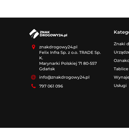
Kateg
Znaki 
znakdrogowy24.pl
Urządz
Felix Infra Sp. z o.o. TRADE Sp.
K.
Oznak
Marynarki Polskiej 71 80-557
Tablice
Gdańsk
Wynaj
info@znakdrogowy24.pl
Usługi
797 061 096