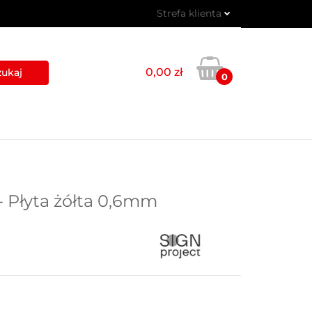
Strefa klienta
 PIKTOGRAMY
Zaloguj się
Zarejestruj się
0,00 zł
0
Dodaj zgłoszenie
USŁUGI
BLOG
KONTAKT
 Płyta żółta 0,6mm