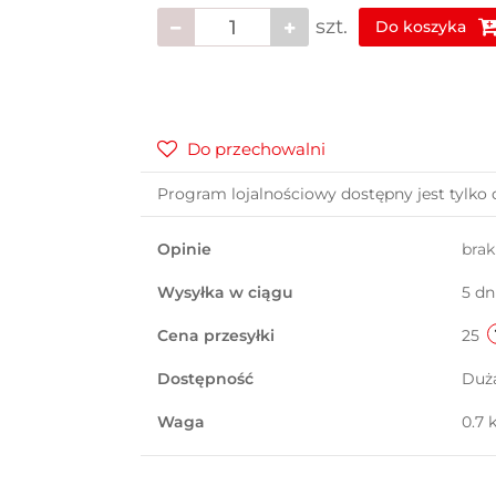
szt.
Do koszyka
Do przechowalni
Program lojalnościowy dostępny jest tylko 
Opinie
bra
Wysyłka w ciągu
5 dn
Cena przesyłki
25
Dostępność
Duż
Waga
0.7 