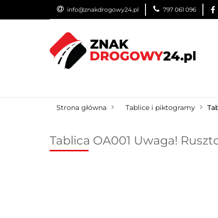
info@znakdrogowy24.pl
797 061 096
ZNAKI DROGOWE
WYNAJEM
USŁUG
ZNAKI DROGOWE
URZĄDZENIA BRD
O
Strona główna
Tablice i piktogramy
Ta
Tablica OA001 Uwaga! Ruszt