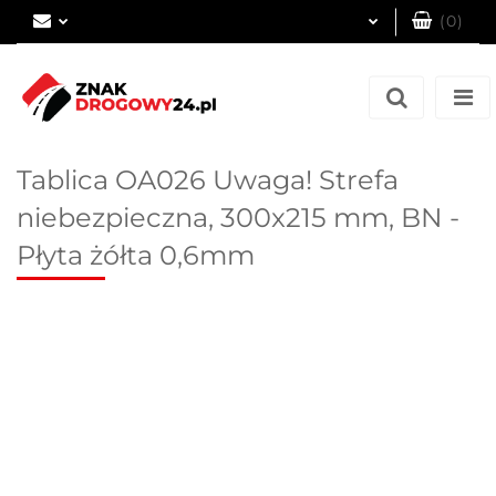
(
0
)
Zaloguj się
Zarejestruj się
Dodaj zgłoszenie
Tablica OA026 Uwaga! Strefa
niebezpieczna, 300x215 mm, BN -
Płyta żółta 0,6mm