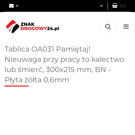
(
0
)
Zaloguj się
Zarejestruj się
Dodaj zgłoszenie
Tablica OA031 Pamiętaj!
Nieuwaga przy pracy to kalectwo
lub śmierć, 300x215 mm, BN -
Płyta żółta 0,6mm