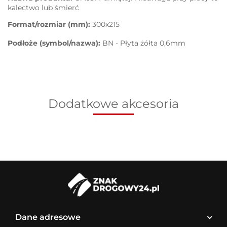
kalectwo lub śmierć
Format/rozmiar (mm):
300x215
Podłoże (symbol/nazwa):
BN - Płyta żółta 0,6mm
Dodatkowe akcesoria
Dane adresowe