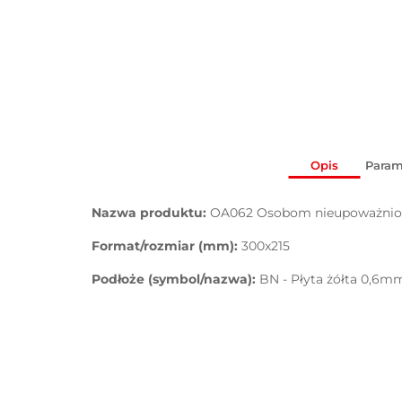
Opis
Param
Nazwa produktu:
OA062 Osobom nieupoważniony
Format/rozmiar (mm):
300x215
Podłoże (symbol/nazwa):
BN - Płyta żółta 0,6m