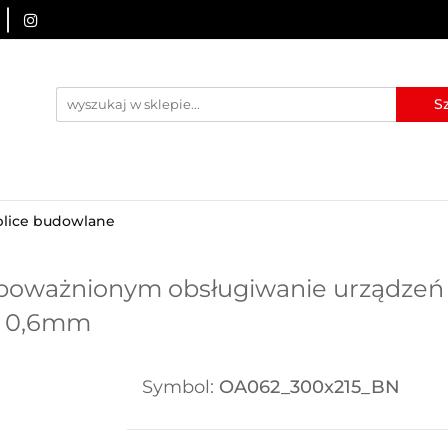
URZĄDZENIA BRD
OZNAKOWANIE BHP
TABLICE I
I
BLOG
KONTAKT
ZNAKOWANIE BHP
TABLICE I PIKTOGRAMY
WYNAJEM
blice budowlane
oważnionym obsługiwanie urządzeń e
ta 0,6mm
Symbol:
OA062_300x215_BN