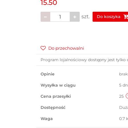
15.50
szt.
Do koszyka
Do przechowalni
Program lojalnościowy dostępny jest tylko 
Opinie
bra
Wysyłka w ciągu
5 dn
Cena przesyłki
25
Dostępność
Duż
Waga
0.7 