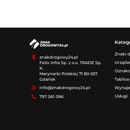
Kateg
Znaki 
znakdrogowy24.pl
Urządz
Felix Infra Sp. z o.o. TRADE Sp.
K.
Oznak
Marynarki Polskiej 71 80-557
Tablice
Gdańsk
Wynaj
info@znakdrogowy24.pl
Usługi
797 061 096