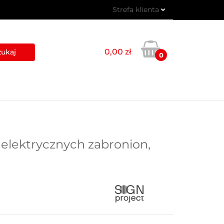
Strefa klienta
 PIKTOGRAMY
Zaloguj się
Zarejestruj się
0,00 zł
0
Dodaj zgłoszenie
USŁUGI
BLOG
KONTAKT
lektrycznych zabronion,