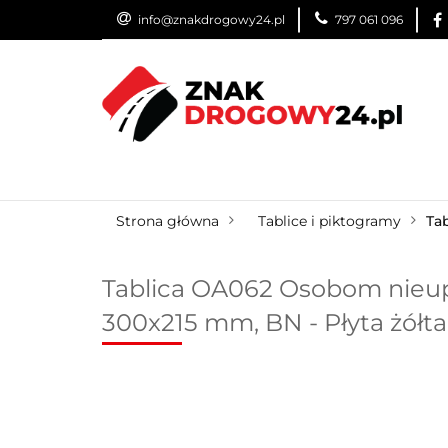
info@znakdrogowy24.pl
797 061 096
ZNAKI DROGOWE
WYNAJEM
USŁUG
ZNAKI DROGOWE
URZĄDZENIA BRD
O
Strona główna
Tablice i piktogramy
Ta
Tablica OA062 Osobom nieup
300x215 mm, BN - Płyta żół