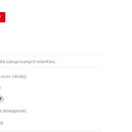
dla zalogowanych klientów.
k ocen
(dodaj)
i
a dostępność
kg