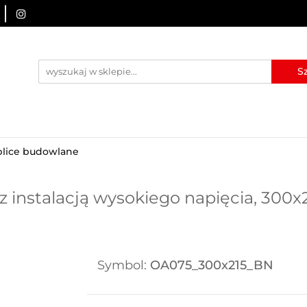
URZĄDZENIA BRD
OZNAKOWANIE BHP
TABLICE I
I
BLOG
KONTAKT
ZNAKOWANIE BHP
TABLICE I PIKTOGRAMY
WYNAJEM
blice budowlane
 instalacją wysokiego napięcia, 300x2
Symbol:
OA075_300x215_BN