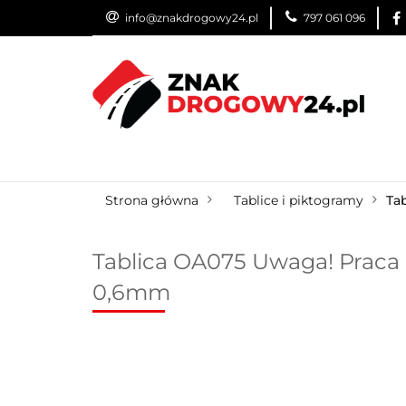
info@znakdrogowy24.pl
797 061 096
ZNAKI DROGOWE
WYNAJEM
USŁUG
ZNAKI DROGOWE
URZĄDZENIA BRD
O
Strona główna
Tablice i piktogramy
Ta
Tablica OA075 Uwaga! Praca z
0,6mm