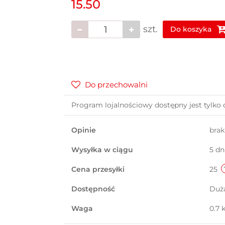
15.50
szt.
Do koszyka
Do przechowalni
Program lojalnościowy dostępny jest tylko 
Opinie
bra
Wysyłka w ciągu
5 dn
Cena przesyłki
25
Dostępność
Duż
Waga
0.7 