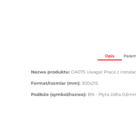
Opis
Param
Nazwa produktu:
OA075 Uwaga! Praca z instala
Format/rozmiar (mm):
300x215
Podłoże (symbol/nazwa):
BN - Płyta żółta 0,6m