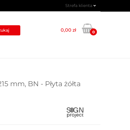
Strefa klienta
 PIKTOGRAMY
Zaloguj się
Zarejestruj się
0,00 zł
0
Dodaj zgłoszenie
USŁUGI
BLOG
KONTAKT
15 mm, BN - Płyta żółta