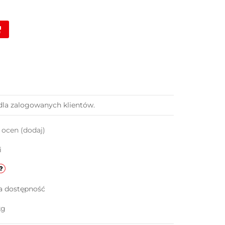
dla zalogowanych klientów.
k ocen
(dodaj)
i
a dostępność
kg