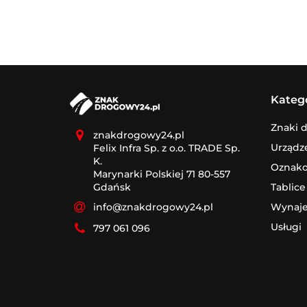
Kateg
Znaki 
znakdrogowy24.pl
Urządz
Felix Infra Sp. z o.o. TRADE Sp.
K.
Oznak
Marynarki Polskiej 71 80-557
Tablice
Gdańsk
Wynaj
info@znakdrogowy24.pl
Usługi
797 061 096