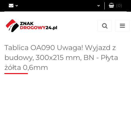
(
0
)
Zaloguj się
Zarejestruj się
Dodaj zgłoszenie
Tablica OA090 Uwaga! Wyjazd z
budowy, 300x215 mm, BN - Płyta
żółta 0,6mm