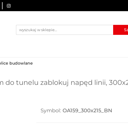
URZĄDZENIA BRD
OZNAKOWANIE BHP
TABLICE I
I
BLOG
KONTAKT
ZNAKOWANIE BHP
TABLICE I PIKTOGRAMY
WYNAJEM
blice budowlane
 do tunelu zablokuj napęd linii, 300x
Symbol:
OA159_300x215_BN