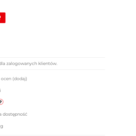
dla zalogowanych klientów.
k ocen
(dodaj)
i
a dostępność
kg