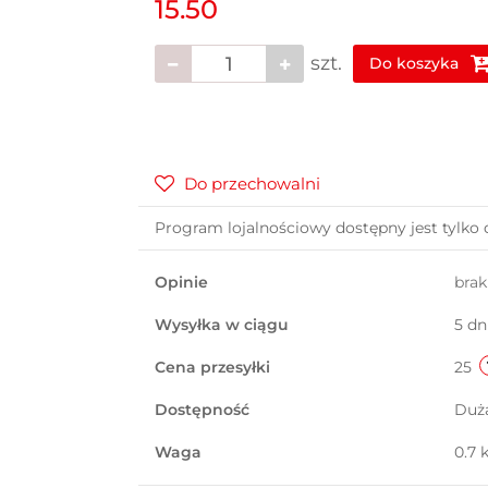
15.50
szt.
Do koszyka
Do przechowalni
Program lojalnościowy dostępny jest tylko 
Opinie
bra
Wysyłka w ciągu
5 dn
Cena przesyłki
25
Dostępność
Duż
Waga
0.7 