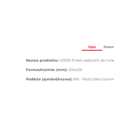
Opis
Param
Nazwa produktu:
OA159 Przed wejściem do tunel
Format/rozmiar (mm):
300x215
Podłoże (symbol/nazwa):
BN - Płyta żółta 0,6m