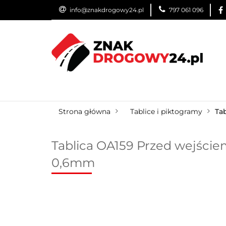
info@znakdrogowy24.pl
797 061 096
ZNAKI DROGOWE
WYNAJEM
USŁUG
ZNAKI DROGOWE
URZĄDZENIA BRD
O
Strona główna
Tablice i piktogramy
Ta
Tablica OA159 Przed wejściem
0,6mm