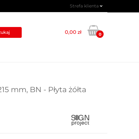
Strefa klienta
 PIKTOGRAMY
Zaloguj się
Zarejestruj się
0,00 zł
0
Dodaj zgłoszenie
USŁUGI
BLOG
KONTAKT
215 mm, BN - Płyta żółta