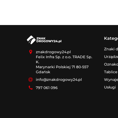
Kateg
Znaki 
znakdrogowy24.pl
Urządz
Felix Infra Sp. z o.o. TRADE Sp.
K.
Oznak
Marynarki Polskiej 71 80-557
Tablice
Gdańsk
Wynaj
info@znakdrogowy24.pl
Usługi
797 061 096