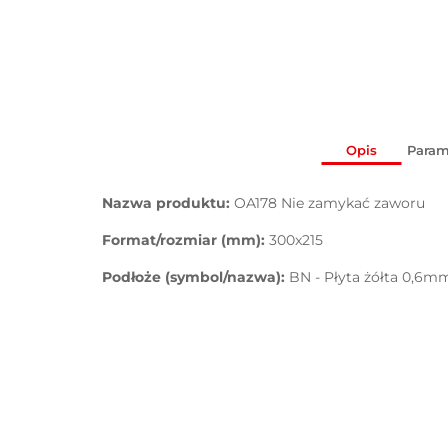
Opis
Param
Nazwa produktu:
OA178 Nie zamykać zaworu
Format/rozmiar (mm):
300x215
Podłoże (symbol/nazwa):
BN - Płyta żółta 0,6m