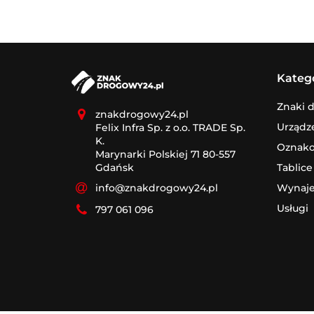
Kateg
Znaki 
znakdrogowy24.pl
Urządz
Felix Infra Sp. z o.o. TRADE Sp.
K.
Oznak
Marynarki Polskiej 71 80-557
Tablice
Gdańsk
Wynaj
info@znakdrogowy24.pl
Usługi
797 061 096