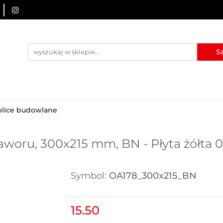
URZĄDZENIA BRD
OZNAKOWANIE BHP
TABLICE I
I
BLOG
KONTAKT
ZNAKOWANIE BHP
TABLICE I PIKTOGRAMY
WYNAJEM
blice budowlane
aworu, 300x215 mm, BN - Płyta żółta
Symbol:
OA178_300x215_BN
15.50