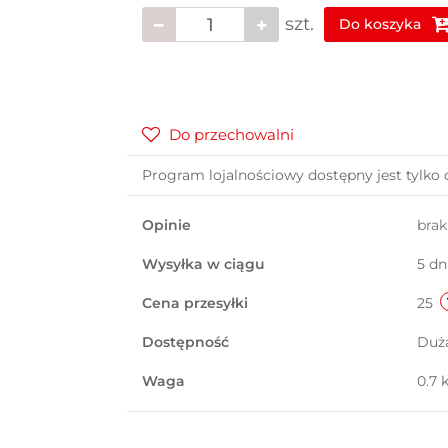
szt.
Do koszyka
Do przechowalni
Program lojalnościowy dostępny jest tylko 
Opinie
bra
Wysyłka w ciągu
5 dn
Cena przesyłki
25
Dostępność
Duż
Waga
0.7 