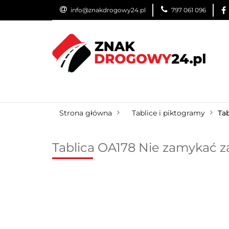
info@znakdrogowy24.pl
797 061 096
ZNAKI DROGOWE
WYNAJEM
USŁUG
ZNAKI DROGOWE
URZĄDZENIA BRD
O
Strona główna
Tablice i piktogramy
Ta
Tablica OA178 Nie zamykać z