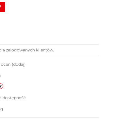
dla zalogowanych klientów.
k ocen
(dodaj)
i
a dostępność
kg