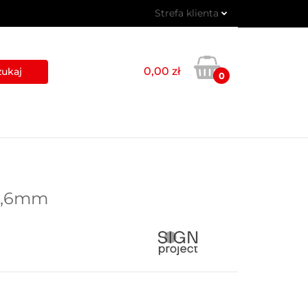
Strefa klienta
 PIKTOGRAMY
Zaloguj się
Zarejestruj się
0,00 zł
0
Dodaj zgłoszenie
USŁUGI
BLOG
KONTAKT
 0,6mm