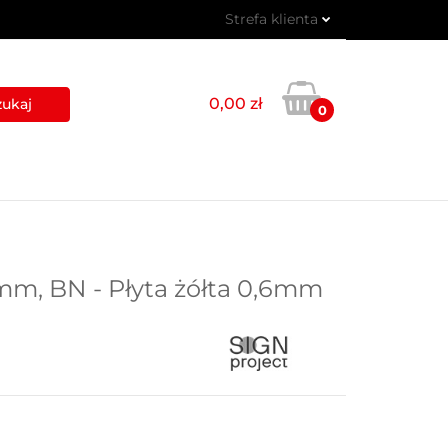
Strefa klienta
 PIKTOGRAMY
Zaloguj się
Zarejestruj się
0,00 zł
0
Dodaj zgłoszenie
USŁUGI
BLOG
KONTAKT
mm, BN - Płyta żółta 0,6mm