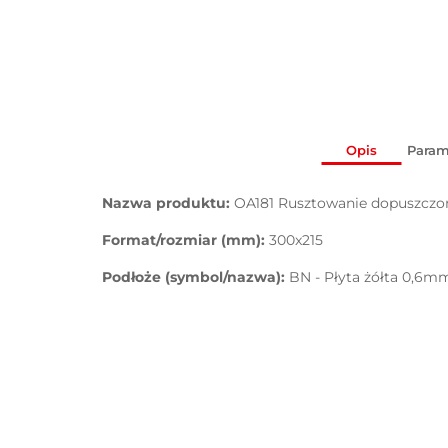
Opis
Param
Nazwa produktu:
OA181 Rusztowanie dopuszczon
Format/rozmiar (mm):
300x215
Podłoże (symbol/nazwa):
BN - Płyta żółta 0,6m