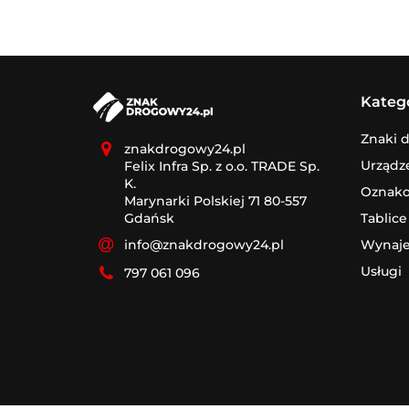
Kateg
Znaki 
znakdrogowy24.pl
Urządz
Felix Infra Sp. z o.o. TRADE Sp.
K.
Oznak
Marynarki Polskiej 71 80-557
Tablice
Gdańsk
Wynaj
info@znakdrogowy24.pl
Usługi
797 061 096