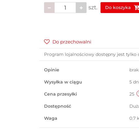
szt.
Do koszyka
Do przechowalni
Program lojalnościowy dostępny jest tylko 
Opinie
bra
Wysyłka w ciągu
5 dn
Cena przesyłki
25
Dostępność
Duż
Waga
0.7 