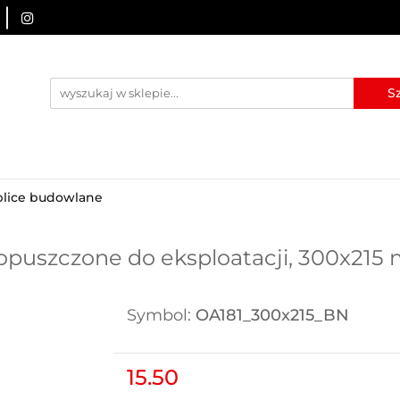
URZĄDZENIA BRD
OZNAKOWANIE BHP
TABLICE I
I
BLOG
KONTAKT
ZNAKOWANIE BHP
TABLICE I PIKTOGRAMY
WYNAJEM
blice budowlane
opuszczone do eksploatacji, 300x215 
Symbol:
OA181_300x215_BN
15.50