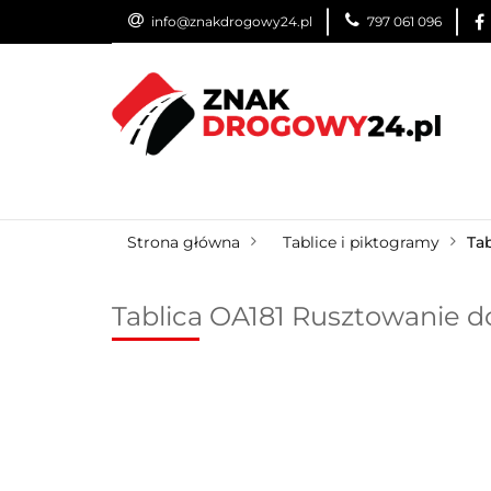
info@znakdrogowy24.pl
797 061 096
ZNAKI DROGOWE
WYNAJEM
USŁUG
ZNAKI DROGOWE
URZĄDZENIA BRD
O
Strona główna
Tablice i piktogramy
Ta
Tablica OA181 Rusztowanie d