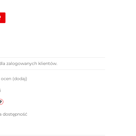
dla zalogowanych klientów.
k ocen
(dodaj)
i
a dostępność