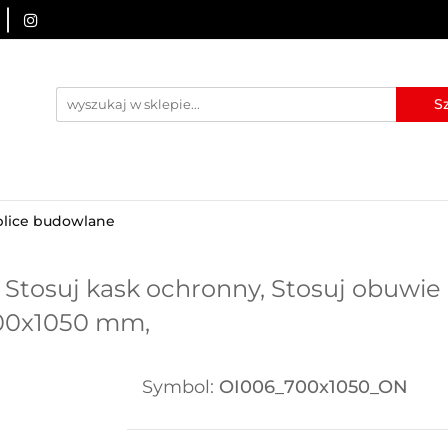
URZĄDZENIA BRD
OZNAKOWANIE BHP
TABLICE I
I
BLOG
KONTAKT
ZNAKOWANIE BHP
TABLICE I PIKTOGRAMY
WYNAJEM
blice budowlane
 Stosuj kask ochronny, Stosuj obuwie
700x1050 mm,
Symbol:
OI006_700x1050_ON