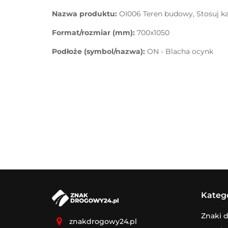
Nazwa produktu:
OI006 Teren budowy, Stosuj k
Format/rozmiar (mm):
700x1050
Podłoże (symbol/nazwa):
ON - Blacha ocynk
Kateg
Znaki 
znakdrogowy24.pl