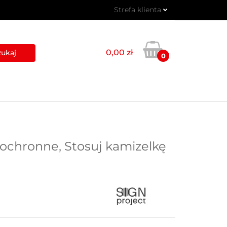
Strefa klienta
 PIKTOGRAMY
Zaloguj się
Zarejestruj się
0,00 zł
0
Dodaj zgłoszenie
USŁUGI
BLOG
KONTAKT
 ochronne, Stosuj kamizelkę