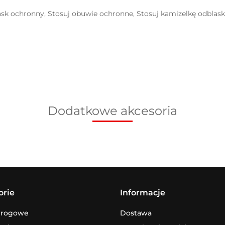
ask ochronny, Stosuj obuwie ochronne, Stosuj kamizelkę odblas
Dodatkowe akcesoria
orie
Informacje
drogowe
Dostawa