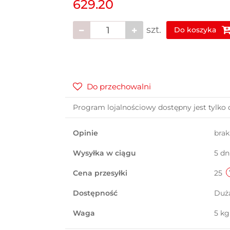
629.20
szt.
Do koszyka
Do przechowalni
Program lojalnościowy dostępny jest tylko 
Opinie
bra
Wysyłka w ciągu
5 dn
Cena przesyłki
25
Dostępność
Duż
Waga
5 kg