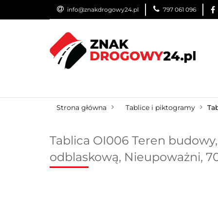
info@znakdrogowy24.pl
797 061 096
ZNAKI DROGOWE
WYNAJEM
USŁUG
ZNAKI DROGOWE
URZĄDZENIA BRD
O
Strona główna
Tablice i piktogramy
Ta
Tablica OI006 Teren budowy,
odblaskową, Nieupoważni, 