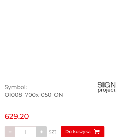
Symbol:
OI008_700x1050_ON
629.20
szt.
Do koszyka