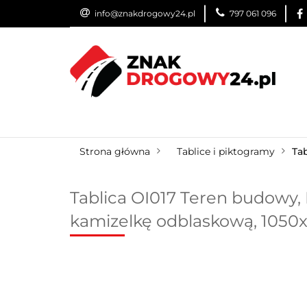
info@znakdrogowy24.pl
797 061 096
ZNAKI DROGOWE
WYNAJEM
USŁUG
ZNAKI DROGOWE
URZĄDZENIA BRD
O
Strona główna
Tablice i piktogramy
Ta
Tablica OI017 Teren budowy, 
kamizelkę odblaskową, 105