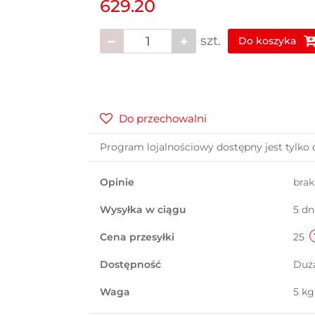
629.20
szt.
Do koszyka
Do przechowalni
Program lojalnościowy dostępny jest tylko 
Opinie
bra
Wysyłka w ciągu
5 dn
Cena przesyłki
25
Dostępność
Duż
Waga
5 kg