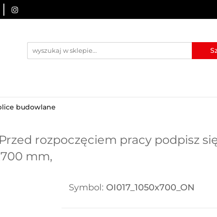
URZĄDZENIA BRD
OZNAKOWANIE BHP
TABLICE I
I
BLOG
KONTAKT
ZNAKOWANIE BHP
TABLICE I PIKTOGRAMY
WYNAJEM
blice budowlane
Przed rozpoczęciem pracy podpisz się 
0x700 mm,
Symbol:
OI017_1050x700_ON