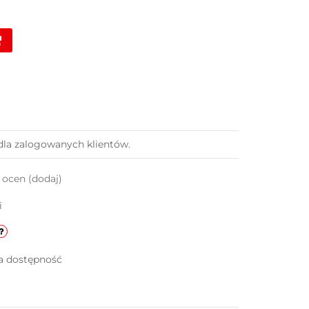
dla zalogowanych klientów.
k ocen
(dodaj)
i
a dostępność