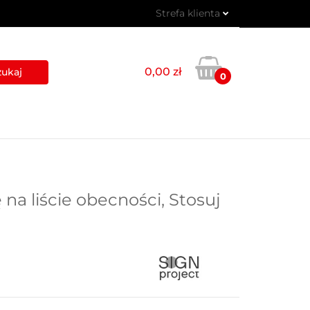
Strefa klienta
 PIKTOGRAMY
Zaloguj się
Zarejestruj się
0,00 zł
0
Dodaj zgłoszenie
USŁUGI
BLOG
KONTAKT
na liście obecności, Stosuj