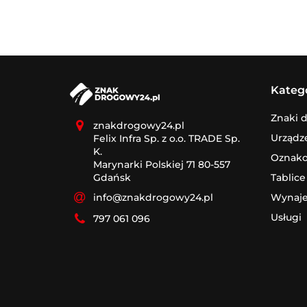
Kateg
Znaki 
znakdrogowy24.pl
Urządz
Felix Infra Sp. z o.o. TRADE Sp.
K.
Oznak
Marynarki Polskiej 71 80-557
Tablice
Gdańsk
Wynaj
info@znakdrogowy24.pl
Usługi
797 061 096