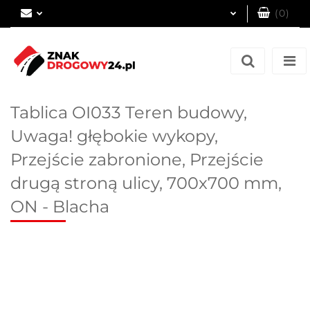
(
0
)
Zaloguj się
Zarejestruj się
Dodaj zgłoszenie
Tablica OI033 Teren budowy,
Uwaga! głębokie wykopy,
Przejście zabronione, Przejście
drugą stroną ulicy, 700x700 mm,
ON - Blacha