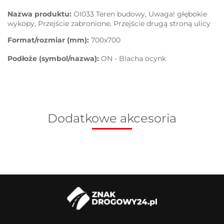
Nazwa produktu:
OI033 Teren budowy, Uwaga! głębokie
wykopy, Przejście zabronione, Przejście drugą stroną ulicy
Format/rozmiar (mm):
700x700
Podłoże (symbol/nazwa):
ON - Blacha ocynk
Dodatkowe akcesoria