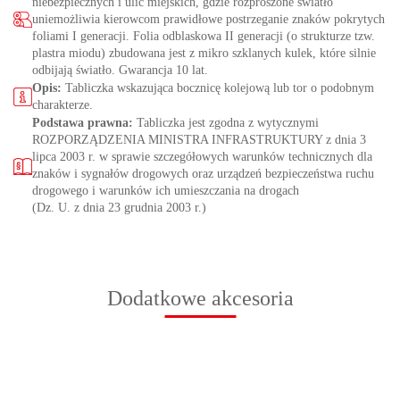
niebezpiecznych i ulic miejskich, gdzie rozproszone światło
uniemożliwia kierowcom prawidłowe postrzeganie znaków pokrytych
foliami I generacji. Folia odblaskowa II generacji (o strukturze tzw.
plastra miodu) zbudowana jest z mikro szklanych kulek, które silnie
odbijają światło. Gwarancja 10 lat.
Opis:
Tabliczka wskazująca bocznicę kolejową lub tor o podobnym
charakterze.
Podstawa prawna:
Tabliczka jest zgodna z wytycznymi
ROZPORZĄDZENIA MINISTRA INFRASTRUKTURY z dnia 3
lipca 2003 r. w sprawie szczegółowych warunków technicznych dla
znaków i sygnałów drogowych oraz urządzeń bezpieczeństwa ruchu
drogowego i warunków ich umieszczania na drogach
(Dz. U. z dnia 23 grudnia 2003 r.)
Dodatkowe akcesoria