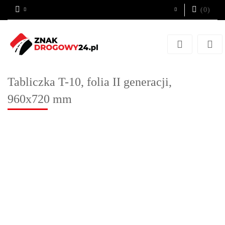
(
0
)
Zaloguj się
Zarejestruj się
Dodaj zgłoszenie
Tabliczka T-10, folia II generacji,
960x720 mm