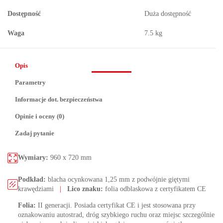
Dostępność
Duża dostępność
Waga
7.5 kg
Opis
Parametry
Informacje dot. bezpieczeństwa
Opinie i oceny (0)
Zadaj pytanie
Wymiary:
960 x 720 mm
Podkład:
blacha ocynkowana 1,25 mm z podwójnie giętymi
krawędziami
|
Lico znaku:
folia odblaskowa z certyfikatem CE
Folia:
II generacji. Posiada certyfikat CE i jest stosowana przy
oznakowaniu autostrad, dróg szybkiego ruchu oraz miejsc szczególnie