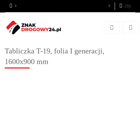
(
0
)
Zaloguj się
Zarejestruj się
Dodaj zgłoszenie
Tabliczka T-19, folia I generacji,
1600x900 mm