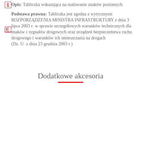
Opis:
Tabliczka wskazująca na malowanie znaków poziomych.
Podstawa prawna:
Tabliczka jest zgodna z wytycznymi
ROZPORZĄDZENIA MINISTRA INFRASTRUKTURY z dnia 3
lipca 2003 r. w sprawie szczegółowych warunków technicznych dla
znaków i sygnałów drogowych oraz urządzeń bezpieczeństwa ruchu
drogowego i warunków ich umieszczania na drogach
(Dz. U. z dnia 23 grudnia 2003 r.)
Dodatkowe akcesoria
Podstawa
Słupek do
Słupek do
Słupek do
Słupek do
Sł
do znaków