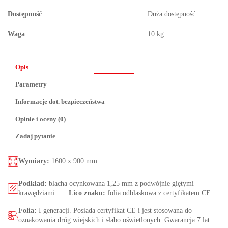
Dostępność
Duża dostępność
Waga
10 kg
Opis
Parametry
Informacje dot. bezpieczeństwa
Opinie i oceny (0)
Zadaj pytanie
Wymiary:
1600 x 900 mm
Podkład:
blacha ocynkowana 1,25 mm z podwójnie giętymi
krawędziami
|
Lico znaku:
folia odblaskowa z certyfikatem CE
Folia:
I generacji. Posiada certyfikat CE i jest stosowana do
oznakowania dróg wiejskich i słabo oświetlonych. Gwarancja 7 lat.