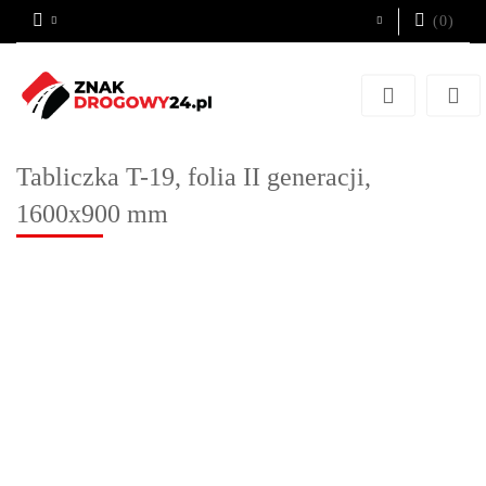
(
0
)
Zaloguj się
Zarejestruj się
Dodaj zgłoszenie
Tabliczka T-19, folia II generacji,
1600x900 mm