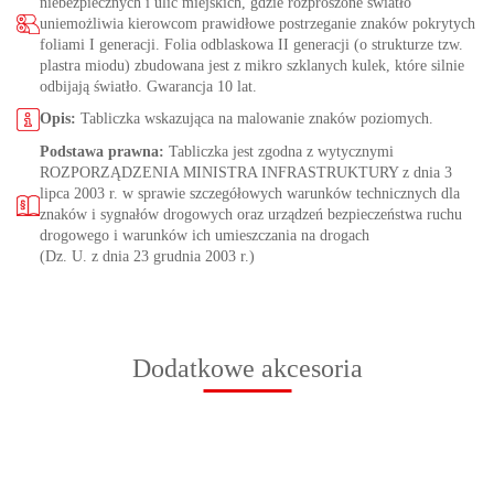
niebezpiecznych i ulic miejskich, gdzie rozproszone światło
uniemożliwia kierowcom prawidłowe postrzeganie znaków pokrytych
foliami I generacji. Folia odblaskowa II generacji (o strukturze tzw.
plastra miodu) zbudowana jest z mikro szklanych kulek, które silnie
odbijają światło. Gwarancja 10 lat.
Opis:
Tabliczka wskazująca na malowanie znaków poziomych.
Podstawa prawna:
Tabliczka jest zgodna z wytycznymi
ROZPORZĄDZENIA MINISTRA INFRASTRUKTURY z dnia 3
lipca 2003 r. w sprawie szczegółowych warunków technicznych dla
znaków i sygnałów drogowych oraz urządzeń bezpieczeństwa ruchu
drogowego i warunków ich umieszczania na drogach
(Dz. U. z dnia 23 grudnia 2003 r.)
Dodatkowe akcesoria