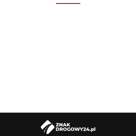
Podstawa
Słupek do
Słupek do
Słupek do
Słupek do
Sł
do znaków
znaków
znaków
znaków
znaków
zn
drogowych
55.00
drogowych,
drogowych,
drogowych,
drogowych,
dr
PVC
118.00
125.00
147.00
169.00
183
ocynkowany,
ocynkowany,
ocynkowany,
ocynkowany,
oc
1,5 mb
2 mb
2,5 mb
3 mb
3,