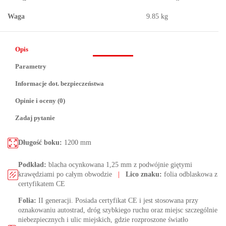
Waga
9.85 kg
Opis
Parametry
Informacje dot. bezpieczeństwa
Opinie i oceny (0)
Zadaj pytanie
Długość boku:
1200 mm
Podkład:
blacha ocynkowana 1,25 mm z podwójnie giętymi
krawędziami po całym obwodzie
|
Lico znaku:
folia odblaskowa z
certyfikatem CE
Folia:
II generacji. Posiada certyfikat CE i jest stosowana przy
oznakowaniu autostrad, dróg szybkiego ruchu oraz miejsc szczególnie
niebezpiecznych i ulic miejskich, gdzie rozproszone światło