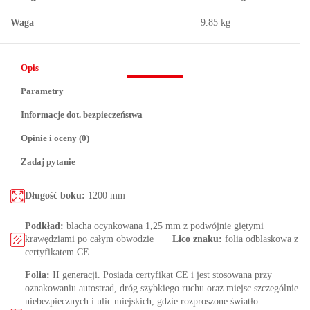
Waga
9.85 kg
Opis
Parametry
Informacje dot. bezpieczeństwa
Opinie i oceny (0)
Zadaj pytanie
Długość boku:
1200 mm
Podkład:
blacha ocynkowana 1,25 mm z podwójnie giętymi
krawędziami po całym obwodzie
|
Lico znaku:
folia odblaskowa z
certyfikatem CE
Folia:
II generacji. Posiada certyfikat CE i jest stosowana przy
oznakowaniu autostrad, dróg szybkiego ruchu oraz miejsc szczególnie
niebezpiecznych i ulic miejskich, gdzie rozproszone światło