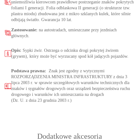
uniemożliwia kierowcom prawidłowe postrzeganie znaków pokrytych
foliami I generacji. Folia odblaskowa II generacji (o strukturze tzw.
plastra miodu) zbudowana jest z mikro szklanych kulek, które silnie
odbijają światło. Gwarancja 10 lat.
Zastosowanie:
na autostradach, umieszczane przy jezdniach
głównych.
Opis:
Sypki żwir. Ostrzega o odcinku drogi pokrytej żwirem
(grysem), który może być wyrzucany spod kół jadących pojazdów.
Podstawa prawna:
Znak jest zgodny z wytycznymi
ROZPORZĄDZENIA MINISTRA INFRASTRUKTURY z dnia 3
lipca 2003 r. w sprawie szczegółowych warunków technicznych dla
znaków i sygnałów drogowych oraz urządzeń bezpieczeństwa ruchu
drogowego i warunków ich umieszczania na drogach
(Dz. U. z dnia 23 grudnia 2003 r.)
Dodatkowe akcesoria