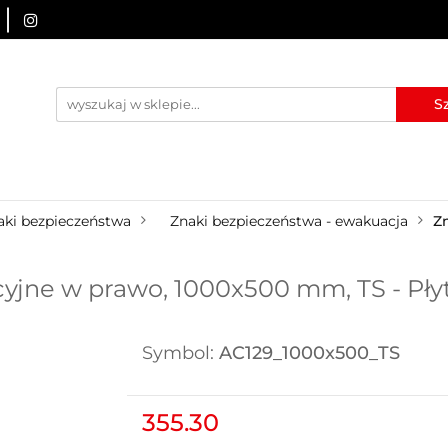
URZĄDZENIA BRD
OZNAKOWANIE BHP
TABLICE I
I
BLOG
KONTAKT
ZNAKOWANIE BHP
TABLICE I PIKTOGRAMY
WYNAJEM
aki bezpieczeństwa
Znaki bezpieczeństwa - ewakuacja
Z
yjne w prawo, 1000x500 mm, TS - Pły
Symbol:
AC129_1000x500_TS
355.30