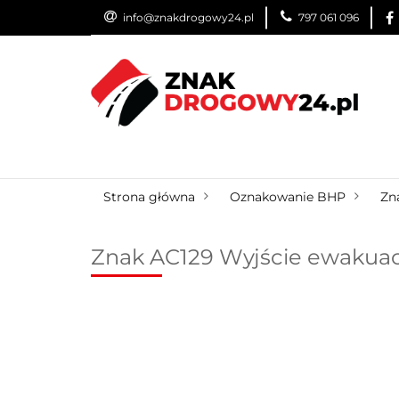
info@znakdrogowy24.pl
797 061 096
ZNAKI DROGOWE
WYNAJEM
USŁUG
ZNAKI DROGOWE
URZĄDZENIA BRD
O
Strona główna
Oznakowanie BHP
Zn
Znak AC129 Wyjście ewakuac