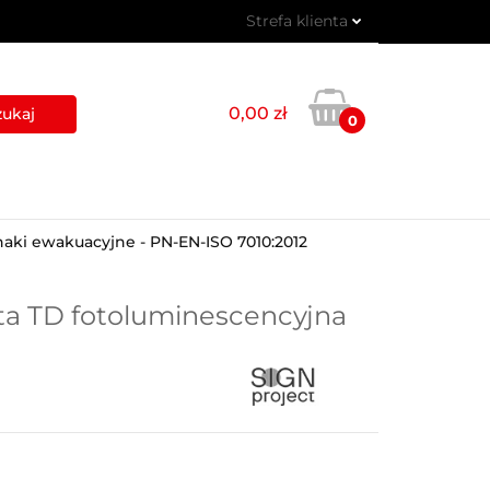
Strefa klienta
 PIKTOGRAMY
Zaloguj się
Zarejestruj się
0,00 zł
0
Dodaj zgłoszenie
USŁUGI
BLOG
KONTAKT
naki ewakuacyjne - PN-EN-ISO 7010:2012
ta TD fotoluminescencyjna