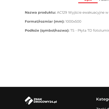
Nazwa produktu:
AC129 Wyjście ewakuacyjne w
Format/rozmiar (mm):
1000x500
Podłoże (symbol/nazwa):
TS - Płyta TD fotolum
Kateg