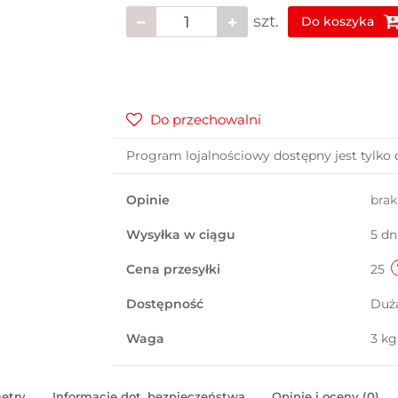
szt.
Do koszyka
Do przechowalni
Program lojalnościowy dostępny jest tylko 
Opinie
bra
Wysyłka w ciągu
5 dn
Cena przesyłki
25
Dostępność
Duż
Waga
3 kg
etry
Informacje dot. bezpieczeństwa
Opinie i oceny (0)