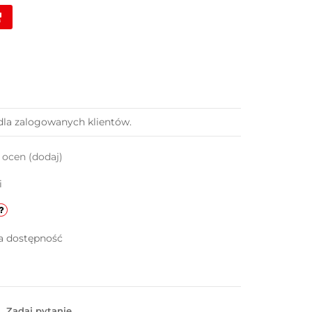
dla zalogowanych klientów.
k ocen
(dodaj)
i
a dostępność
Zadaj pytanie