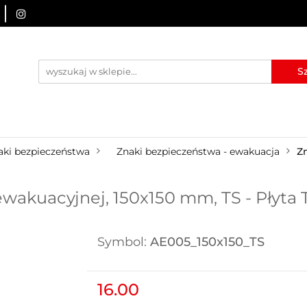
URZĄDZENIA BRD
OZNAKOWANIE BHP
TABLICE I
I
BLOG
KONTAKT
ZNAKOWANIE BHP
TABLICE I PIKTOGRAMY
WYNAJEM
aki bezpieczeństwa
Znaki bezpieczeństwa - ewakuacja
Z
wakuacyjnej, 150x150 mm, TS - Płyta
Symbol:
AE005_150x150_TS
16.00