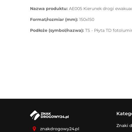
Nazwa produktu:
AE005 Kierunek drogi ewakuac
Format/rozmiar (mm):
150x150
Podłoże (symbol/nazwa):
TS - Płyta TD fotolum
Kateg
Znaki 
znakdrogowy24.pl