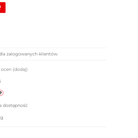
dla zalogowanych klientów.
k ocen
(dodaj)
i
a dostępność
kg