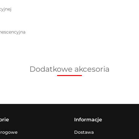
yjnej
inescencyjna
Dodatkowe akcesoria
orie
Informacje
drogowe
Dostawa