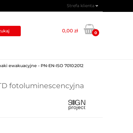
Strefa klienta
 PIKTOGRAMY
Zaloguj się
Zarejestruj się
0,00 zł
0
Dodaj zgłoszenie
USŁUGI
BLOG
KONTAKT
naki ewakuacyjne - PN-EN-ISO 7010:2012
 TD fotoluminescencyjna