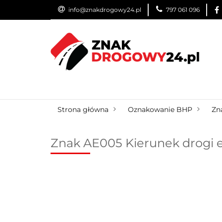
info@znakdrogowy24.pl
797 061 096
ZNAKI DROGOWE
WYNAJEM
USŁUG
ZNAKI DROGOWE
URZĄDZENIA BRD
O
Strona główna
Oznakowanie BHP
Zn
Znak AE005 Kierunek drogi e