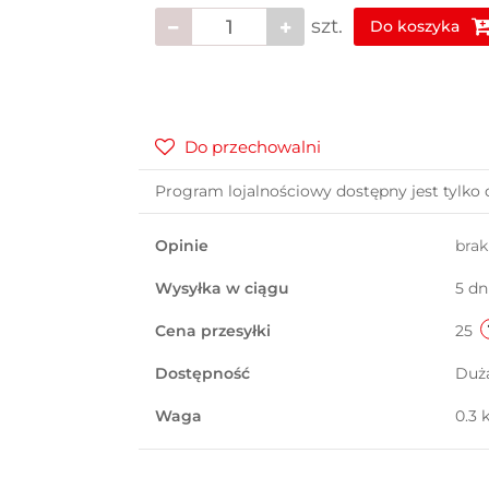
szt.
Do koszyka
Do przechowalni
Program lojalnościowy dostępny jest tylko 
Opinie
bra
Wysyłka w ciągu
5 dn
Cena przesyłki
25
Dostępność
Duż
Waga
0.3 