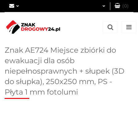
(
0
)
Zaloguj się
Zarejestruj się
Dodaj zgłoszenie
Znak AE724 Miejsce zbiórki do
ewakuacji dla osób
niepełnosprawnych + słupek (3D
do słupka), 250x250 mm, PS -
Płyta 1 mm fotolumi