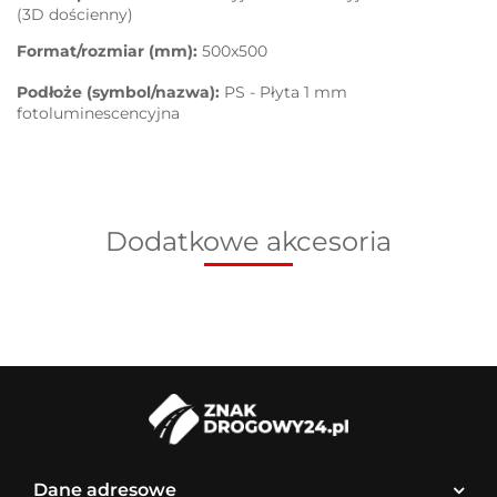
(3D dościenny)
Format/rozmiar (mm):
500x500
Podłoże (symbol/nazwa):
PS - Płyta 1 mm
fotoluminescencyjna
Dodatkowe akcesoria
Dane adresowe