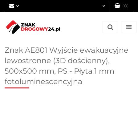
(
0
)
Zaloguj się
Zarejestruj się
Dodaj zgłoszenie
Znak AE801 Wyjście ewakuacyjne
lewostronne (3D dościenny),
500x500 mm, PS - Płyta 1 mm
fotoluminescencyjna