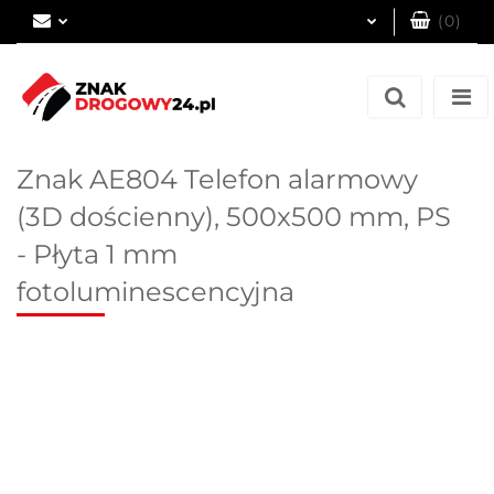
(
0
)
Zaloguj się
Zarejestruj się
Dodaj zgłoszenie
Znak AE804 Telefon alarmowy
(3D dościenny), 500x500 mm, PS
- Płyta 1 mm
fotoluminescencyjna